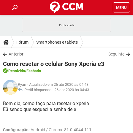
MENU
INÍCIO
JOGOS
WHATSAPP
DICAS
Fórum
Smartphones e tablets
CELULAR
FACEBOOK
JOGOS
WHATSAPP
DOWNLOADS
Anterior
Seguinte
OUTLOOK
EXCEL
CELULAR
FACEBOOK
Como resetar o celular Sony Xperia e3
INSTAGRAM
JOGOS
GMAIL
WHATSAPP
FÓRUM
OUTLOOK
EXCEL
Resolvido
/Fechado
GUIA DE COMPRAS
CELULAR
FACEBOOK
INSTAGRAM
JOGOS
GMAIL
WHATSAPP
GLOSSÁRIO
OUTLOOK
Ryan
- Atualizado em 26 abr 2020 às 04:43
EXCEL
GUIA DE COMPRAS
CELULAR
FACEBOOK
Perfil bloqueado -
26 abr 2020 às 04:43
INSTAGRAM
JOGOS
GMAIL
WHATSAPP
OUTLOOK
EXCEL
Bom dia, como faço para resetar o xperia
GUIA DE COMPRAS
CELULAR
FACEBOOK
E3 sendo que esqueci a senha dele
INSTAGRAM
GMAIL
OUTLOOK
EXCEL
GUIA DE COMPRAS
INSTAGRAM
GMAIL
Configuração:
Android / Chrome 81.0.4044.111