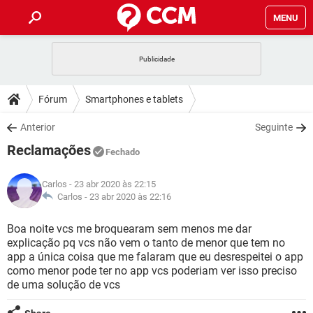
MENU
INÍCIO
JOGOS
WHATSAPP
DICAS
Fórum
Smartphones e tablets
CELULAR
FACEBOOK
JOGOS
WHATSAPP
DOWNLOADS
Anterior
Seguinte
OUTLOOK
EXCEL
CELULAR
FACEBOOK
Reclamações
INSTAGRAM
JOGOS
GMAIL
WHATSAPP
Fechado
FÓRUM
OUTLOOK
EXCEL
GUIA DE COMPRAS
CELULAR
FACEBOOK
Carlos
- 23 abr 2020 às 22:15
INSTAGRAM
JOGOS
GMAIL
WHATSAPP
GLOSSÁRIO
Carlos -
23 abr 2020 às 22:16
OUTLOOK
EXCEL
GUIA DE COMPRAS
CELULAR
FACEBOOK
INSTAGRAM
JOGOS
GMAIL
WHATSAPP
Boa noite vcs me broquearam sem menos me dar
OUTLOOK
EXCEL
explicação pq vcs não vem o tanto de menor que tem no
GUIA DE COMPRAS
CELULAR
FACEBOOK
app a única coisa que me falaram que eu desrespeitei o app
INSTAGRAM
GMAIL
como menor pode ter no app vcs poderiam ver isso preciso
OUTLOOK
EXCEL
GUIA DE COMPRAS
de uma solução de vcs
INSTAGRAM
GMAIL