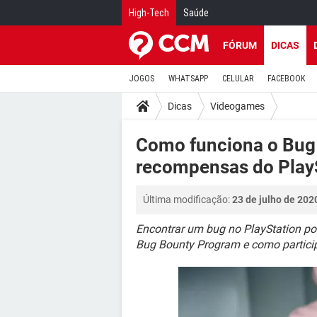
High-Tech
Saúde
FÓRUM
DICAS
JOGOS
WHATSAPP
CELULAR
FACEBOOK
Dicas
Videogames
Como funciona o Bug
recompensas do Play
Última modificação:
23 de julho de 202
Encontrar um bug no PlayStation po
Bug Bounty Program e como particip