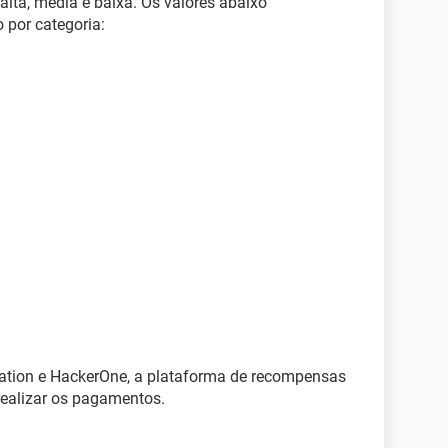
alta, média e baixa. Os valores abaixo
por categoria:
tation e HackerOne, a plataforma de recompensas
 realizar os pagamentos.