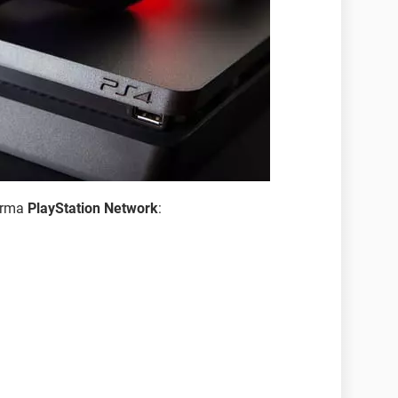
orma
PlayStation Network
: