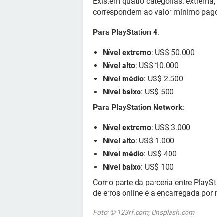
Existem quatro categorias: extrema, 
correspondem ao valor mínimo pago 
Para PlayStation 4
:
Nível extremo
: US$ 50.000
Nível alto
: US$ 10.000
Nível médio
: US$ 2.500
Nível baixo
: US$ 500
Para PlayStation Network
:
Nível extremo
: US$ 3.000
Nível alto
: US$ 1.000
Nível médio
: US$ 400
Nível baixo
: US$ 100
Como parte da parceria entre PlayS
de erros online é a encarregada por
Foto: © 123rf.com; Unsplash.com