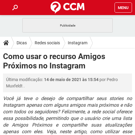
MENU
INÍCIO
JOGOS
WHATSAPP
DICAS
Dicas
Redes sociais
Instagram
CELULAR
FACEBOOK
JOGOS
WHATSAPP
DOWNLOADS
Como usar o recurso Amigos
OUTLOOK
EXCEL
CELULAR
FACEBOOK
Próximos no Instagram
INSTAGRAM
JOGOS
GMAIL
WHATSAPP
FÓRUM
OUTLOOK
EXCEL
GUIA DE COMPRAS
CELULAR
FACEBOOK
Última modificação:
14 de maio de 2021 às 15:54
por
Pedro
INSTAGRAM
JOGOS
GMAIL
WHATSAPP
GLOSSÁRIO
OUTLOOK
Muxfeldt
.
EXCEL
GUIA DE COMPRAS
CELULAR
FACEBOOK
INSTAGRAM
JOGOS
GMAIL
WHATSAPP
Você já teve o desejo de compartilhar seus stories no
OUTLOOK
EXCEL
Instagram apenas com alguns amigos mais próximos e não
GUIA DE COMPRAS
CELULAR
FACEBOOK
com todos os seguidores? Felizmente, a rede social oferece
INSTAGRAM
GMAIL
OUTLOOK
EXCEL
essa possibilidade, permitindo que o usuário crie uma lista
GUIA DE COMPRAS
de Amigos Próximos e compartilhe suas atualizações
INSTAGRAM
GMAIL
apenas com eles. Veja, neste artigo, como utilizar esse