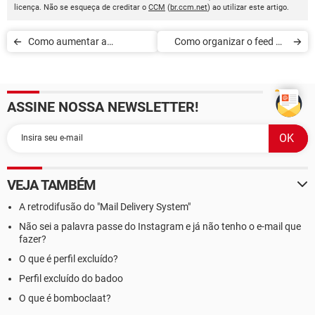
licença. Não se esqueça de creditar o
CCM
(
br.ccm.net
) ao utilizar este artigo.
Como aumentar a
Como organizar o feed do
audiência dos seus Stories
Instagram
ASSINE NOSSA NEWSLETTER!
VEJA TAMBÉM
A retrodifusão do "Mail Delivery System"
Não sei a palavra passe do Instagram e já não tenho o e-mail que
fazer?
O que é perfil excluído?
Perfil excluído do badoo
O que é bomboclaat?