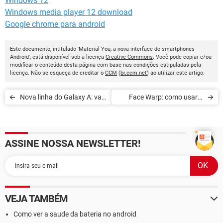
Windows 12
Windows media player 12 download
Google chrome para android
Este documento, intitulado 'Material You, a nova interface de smartphones
Android', está disponível sob a licença
Creative Commons
. Você pode copiar e/ou
modificar o conteúdo desta página com base nas condições estipuladas pela
licença. Não se esqueça de creditar o
CCM
(
br.ccm.net
) ao utilizar este artigo.
Nova linha do Galaxy A: vale
Face Warp: como usar o
a pena comprar?
app de harmonização facial
ASSINE NOSSA NEWSLETTER!
VEJA TAMBÉM
Como ver a saude da bateria no android