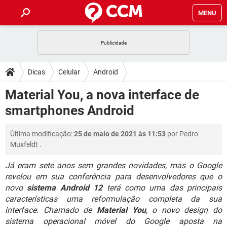
MENU
INÍCIO
JOGOS
WHATSAPP
DICAS
Dicas
Celular
Android
CELULAR
FACEBOOK
JOGOS
WHATSAPP
DOWNLOADS
Material You, a nova interface de
OUTLOOK
EXCEL
CELULAR
FACEBOOK
smartphones Android
INSTAGRAM
JOGOS
GMAIL
WHATSAPP
FÓRUM
OUTLOOK
EXCEL
GUIA DE COMPRAS
CELULAR
FACEBOOK
Última modificação:
25 de maio de 2021 às 11:53
por
Pedro
INSTAGRAM
JOGOS
GMAIL
WHATSAPP
GLOSSÁRIO
OUTLOOK
Muxfeldt
.
EXCEL
GUIA DE COMPRAS
CELULAR
FACEBOOK
INSTAGRAM
JOGOS
GMAIL
WHATSAPP
Já eram sete anos sem grandes novidades, mas o Google
OUTLOOK
EXCEL
revelou em sua conferência para desenvolvedores que o
GUIA DE COMPRAS
CELULAR
FACEBOOK
novo
sistema Android 12
terá como uma das principais
INSTAGRAM
GMAIL
OUTLOOK
EXCEL
características uma reformulação completa da sua
GUIA DE COMPRAS
interface. Chamado de
Material You
, o novo design do
INSTAGRAM
GMAIL
sistema operacional móvel do Google aposta na