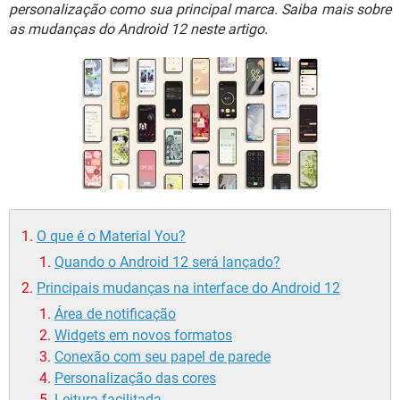
GUIA DE COMPRAS
personalização como sua principal marca. Saiba mais sobre
as mudanças do Android 12 neste artigo.
O que é o Material You?
Quando o Android 12 será lançado?
Principais mudanças na interface do Android 12
Área de notificação
Widgets em novos formatos
Conexão com seu papel de parede
Personalização das cores
Leitura facilitada