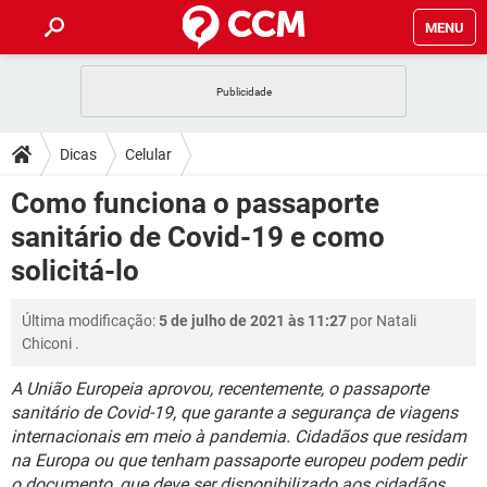
MENU
INÍCIO
JOGOS
WHATSAPP
DICAS
Dicas
Celular
CELULAR
FACEBOOK
JOGOS
WHATSAPP
DOWNLOADS
Como funciona o passaporte
OUTLOOK
EXCEL
CELULAR
FACEBOOK
sanitário de Covid-19 e como
INSTAGRAM
JOGOS
GMAIL
WHATSAPP
FÓRUM
OUTLOOK
EXCEL
solicitá-lo
GUIA DE COMPRAS
CELULAR
FACEBOOK
INSTAGRAM
JOGOS
GMAIL
WHATSAPP
GLOSSÁRIO
OUTLOOK
EXCEL
Última modificação:
5 de julho de 2021 às 11:27
por
Natali
GUIA DE COMPRAS
CELULAR
FACEBOOK
Chiconi
.
INSTAGRAM
JOGOS
GMAIL
WHATSAPP
OUTLOOK
EXCEL
GUIA DE COMPRAS
CELULAR
FACEBOOK
A União Europeia aprovou, recentemente, o passaporte
INSTAGRAM
GMAIL
sanitário de Covid-19, que garante a segurança de viagens
OUTLOOK
EXCEL
internacionais em meio à pandemia. Cidadãos que residam
GUIA DE COMPRAS
INSTAGRAM
GMAIL
na Europa ou que tenham passaporte europeu podem pedir
o documento, que deve ser disponibilizado aos cidadãos