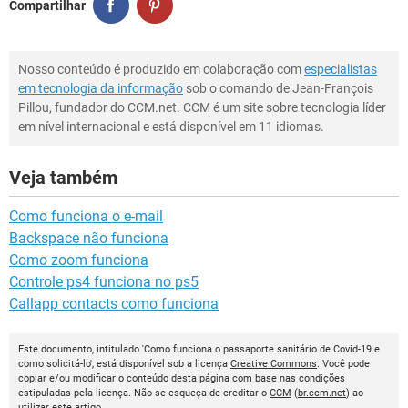
Compartilhar
Nosso conteúdo é produzido em colaboração com
especialistas
em tecnologia da informação
sob o comando de Jean-François
Pillou, fundador do CCM.net. CCM é um site sobre tecnologia líder
em nível internacional e está disponível em 11 idiomas.
Veja também
Como funciona o e-mail
Backspace não funciona
Como zoom funciona
Controle ps4 funciona no ps5
Callapp contacts como funciona
Este documento, intitulado 'Como funciona o passaporte sanitário de Covid-19 e
como solicitá-lo', está disponível sob a licença
Creative Commons
. Você pode
copiar e/ou modificar o conteúdo desta página com base nas condições
estipuladas pela licença. Não se esqueça de creditar o
CCM
(
br.ccm.net
) ao
utilizar este artigo.