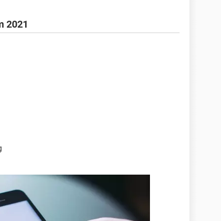
em 2021
g