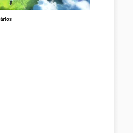
ários
s