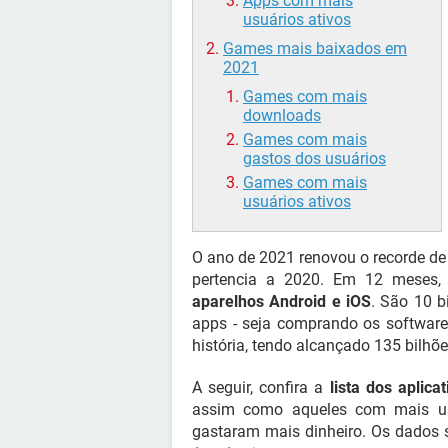
Apps com mais
usuários ativos
Games mais baixados em
2021
Games com mais
downloads
Games com mais
gastos dos usuários
Games com mais
usuários ativos
O ano de 2021 renovou o recorde d
pertencia a 2020. Em 12 meses
aparelhos Android e iOS
. São 10 
apps - seja comprando os softwares
história, tendo alcançado 135 bilhõe
A seguir, confira a
lista dos apli
assim como aqueles com mais us
gastaram mais dinheiro. Os dados s