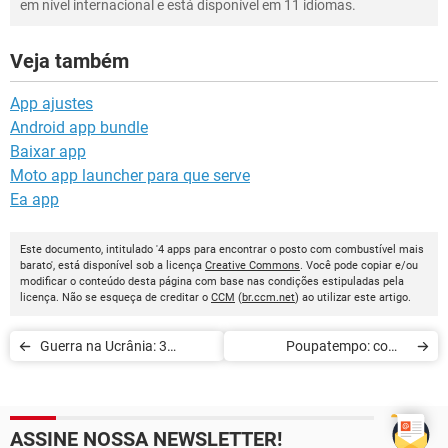
em nível internacional e está disponível em 11 idiomas.
Veja também
App ajustes
Android app bundle
Baixar app
Moto app launcher para que serve
Ea app
Este documento, intitulado '4 apps para encontrar o posto com combustível mais
barato', está disponível sob a licença
Creative Commons
. Você pode copiar e/ou
modificar o conteúdo desta página com base nas condições estipuladas pela
licença. Não se esqueça de creditar o
CCM
(
br.ccm.net
) ao utilizar este artigo.
Guerra na Ucrânia: 3
Poupatempo: como
formas de ajudar o país e
agendar serviços pelo app
seus cidadãos
ou site
ASSINE NOSSA NEWSLETTER!