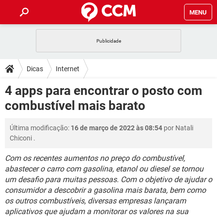
MENU
INÍCIO
JOGOS
WHATSAPP
DICAS
Dicas
Internet
CELULAR
FACEBOOK
JOGOS
WHATSAPP
DOWNLOADS
4 apps para encontrar o posto com
OUTLOOK
EXCEL
CELULAR
FACEBOOK
combustível mais barato
INSTAGRAM
JOGOS
GMAIL
WHATSAPP
FÓRUM
OUTLOOK
EXCEL
GUIA DE COMPRAS
CELULAR
FACEBOOK
Última modificação:
16 de março de 2022 às 08:54
por
Natali
INSTAGRAM
JOGOS
GMAIL
WHATSAPP
GLOSSÁRIO
OUTLOOK
Chiconi
.
EXCEL
GUIA DE COMPRAS
CELULAR
FACEBOOK
INSTAGRAM
JOGOS
GMAIL
WHATSAPP
Com os recentes aumentos no preço do combustível,
OUTLOOK
EXCEL
abastecer o carro com gasolina, etanol ou diesel se tornou
GUIA DE COMPRAS
CELULAR
FACEBOOK
um desafio para muitas pessoas. Com o objetivo de ajudar o
INSTAGRAM
GMAIL
OUTLOOK
EXCEL
consumidor a descobrir a gasolina mais barata, bem como
GUIA DE COMPRAS
os outros combustíveis, diversas empresas lançaram
INSTAGRAM
GMAIL
aplicativos que ajudam a monitorar os valores na sua