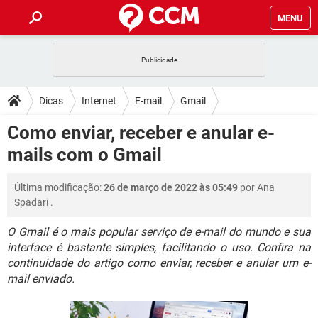
MENU
INÍCIO
JOGOS
WHATSAPP
DICAS
Dicas
Internet
E-mail
Gmail
CELULAR
FACEBOOK
JOGOS
WHATSAPP
DOWNLOADS
Como enviar, receber e anular e-
OUTLOOK
EXCEL
CELULAR
FACEBOOK
mails com o Gmail
INSTAGRAM
JOGOS
GMAIL
WHATSAPP
FÓRUM
OUTLOOK
EXCEL
GUIA DE COMPRAS
CELULAR
FACEBOOK
Última modificação:
26 de março de 2022 às 05:49
por
Ana
INSTAGRAM
JOGOS
GMAIL
WHATSAPP
GLOSSÁRIO
OUTLOOK
Spadari
.
EXCEL
GUIA DE COMPRAS
CELULAR
FACEBOOK
INSTAGRAM
JOGOS
GMAIL
WHATSAPP
O Gmail é o mais popular serviço de e-mail do mundo e sua
OUTLOOK
EXCEL
interface é bastante simples, facilitando o uso. Confira na
GUIA DE COMPRAS
CELULAR
FACEBOOK
continuidade do artigo como enviar, receber e anular um e-
INSTAGRAM
GMAIL
OUTLOOK
EXCEL
mail enviado.
GUIA DE COMPRAS
INSTAGRAM
GMAIL