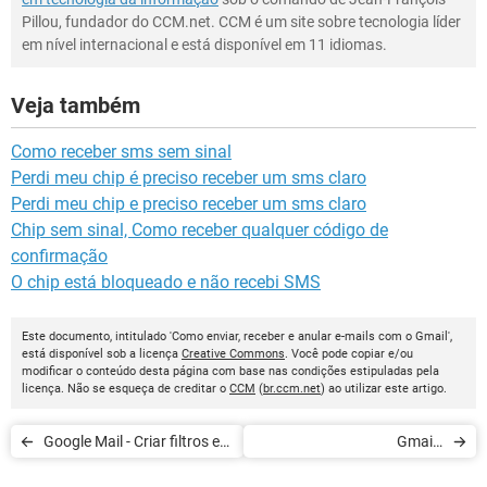
Pillou, fundador do CCM.net. CCM é um site sobre tecnologia líder
em nível internacional e está disponível em 11 idiomas.
Veja também
Como receber sms sem sinal
Perdi meu chip é preciso receber um sms claro
Perdi meu chip e preciso receber um sms claro
Chip sem sinal, Como receber qualquer código de
confirmação
O chip está bloqueado e não recebi SMS
Este documento, intitulado 'Como enviar, receber e anular e-mails com o Gmail',
está disponível sob a licença
Creative Commons
. Você pode copiar e/ou
modificar o conteúdo desta página com base nas condições estipuladas pela
licença. Não se esqueça de creditar o
CCM
(
br.ccm.net
) ao utilizar este artigo.
Google Mail - Criar filtros e
Gmail -
rótulos
Classificar/Organizar seus