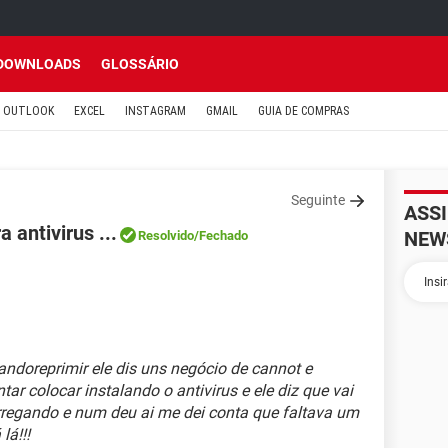
DOWNLOADS
GLOSSÁRIO
OUTLOOK
EXCEL
INSTAGRAM
GMAIL
GUIA DE COMPRAS
Seguinte
ASS
 antivirus ...
NEW
Resolvido
/Fechado
1
ntandoreprimir ele dis uns negócio de cannot e
tar colocar instalando o antivirus e ele diz que vai
carregando e num deu ai me dei conta que faltava um
lá!!!