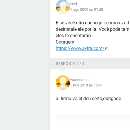
Ned
7 ago 2009 às 01:58
E se você não conseguir como azad l
desinstale ele por la. Você pode ta
eles te orientarão
Coragem
https://www.avira.com/
RESPOSTA 4 / 4
wanderson
5 nov 2010 às 10:51
ai firma valel deu serto,obrigado.