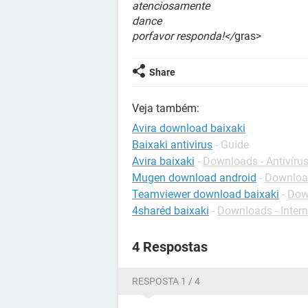
atenciosamente
dance
porfavor responda!</
gras>
Share
Veja também:
Avira download baixaki
Baixaki antivirus
- Guide
Avira baixaki
-
Downloads - Antivíru
Mugen download android
-
Download
Teamviewer download baixaki
-
Dow
4sharéd baixaki
-
Downloads - Intern
4 Respostas
RESPOSTA 1 / 4