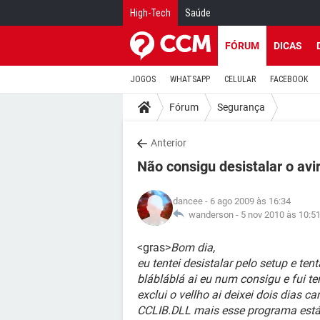
High-Tech
Saúde
FÓRUM
DICAS
JOGOS
WHATSAPP
CELULAR
FACEBOOK
Fórum
Segurança
Anterior
Não consigu desistalar o avira
dancee
- 6 ago 2009 às 16:34
wanderson -
5 nov 2010 às 10:5
<gras>
Bom dia,
eu tentei desistalar pelo setup e te
blábláblá ai eu num consigu e fui ten
exclui o vellho ai deixei dois dias 
CCLIB.DLL mais esse programa está 