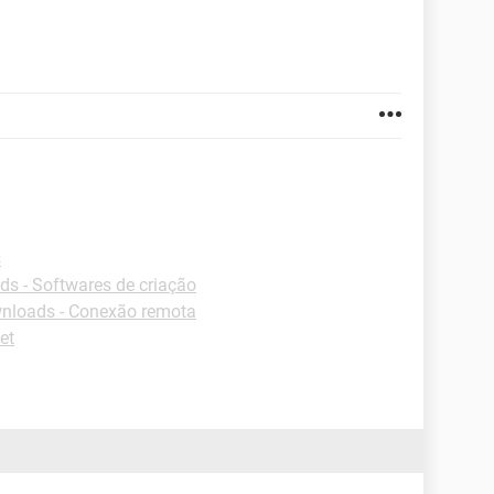
s
s - Softwares de criação
nloads - Conexão remota
et