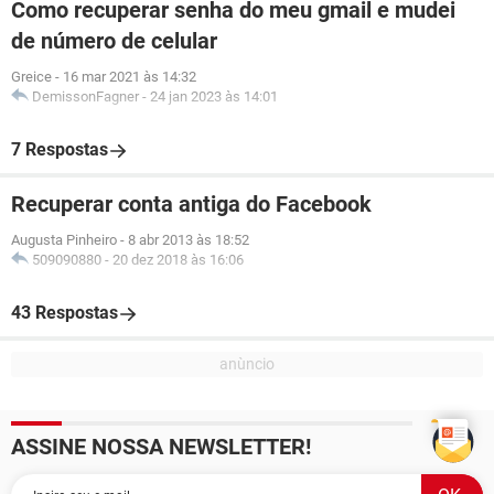
Como recuperar senha do meu gmail e mudei
de número de celular
Greice
-
16 mar 2021 às 14:32
DemissonFagner
-
24 jan 2023 às 14:01
7 Respostas
Recuperar conta antiga do Facebook
Augusta Pinheiro
-
8 abr 2013 às 18:52
509090880
-
20 dez 2018 às 16:06
43 Respostas
ASSINE NOSSA NEWSLETTER!