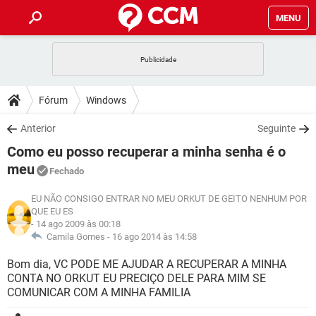
MENU
INÍCIO
JOGOS
WHATSAPP
DICAS
Fórum
Windows
CELULAR
FACEBOOK
JOGOS
WHATSAPP
DOWNLOADS
Anterior
Seguinte
OUTLOOK
EXCEL
CELULAR
FACEBOOK
Como eu posso recuperar a minha senha é o
INSTAGRAM
JOGOS
GMAIL
WHATSAPP
FÓRUM
OUTLOOK
EXCEL
meu
Fechado
GUIA DE COMPRAS
CELULAR
FACEBOOK
INSTAGRAM
JOGOS
GMAIL
WHATSAPP
GLOSSÁRIO
EU NÃO CONSIGO ENTRAR NO MEU ORKUT DE GEITO NENHUM POR
OUTLOOK
EXCEL
QUE EU ES
GUIA DE COMPRAS
CELULAR
FACEBOOK
- 14 ago 2009 às 00:18
INSTAGRAM
JOGOS
GMAIL
WHATSAPP
OUTLOOK
Camila Gomes -
16 ago 2014 às 14:58
EXCEL
GUIA DE COMPRAS
CELULAR
FACEBOOK
INSTAGRAM
GMAIL
Bom dia, VC PODE ME AJUDAR A RECUPERAR A MINHA
OUTLOOK
EXCEL
CONTA NO ORKUT EU PRECIÇO DELE PARA MIM SE
GUIA DE COMPRAS
COMUNICAR COM A MINHA FAMILIA
INSTAGRAM
GMAIL