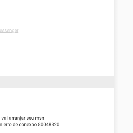
essenger
ê vai arranjar seu msn
sn-erro-de-conexao-80048820