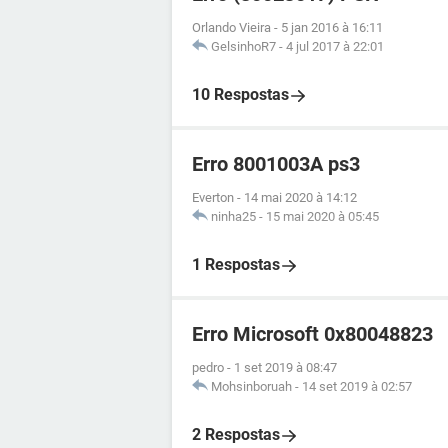
Orlando Vieira
-
5 jan 2016 à 16:11
GelsinhoR7
-
4 jul 2017 à 22:01
10 Respostas
Erro 8001003A ps3
Everton
-
14 mai 2020 à 14:12
ninha25
-
15 mai 2020 à 05:45
1 Respostas
Erro Microsoft 0x80048823
pedro
-
1 set 2019 à 08:47
Mohsinboruah
-
14 set 2019 à 02:57
2 Respostas