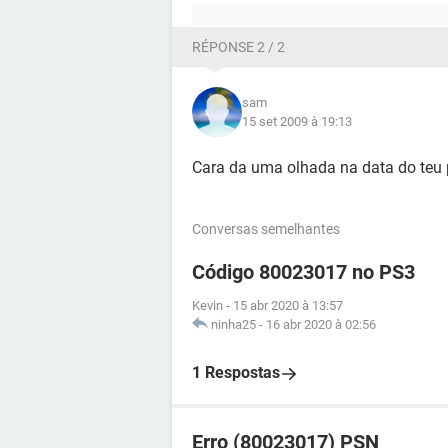
RÉPONSE 2 / 2
sam
15 set 2009 à 19:13
Cara da uma olhada na data do teu pc
Conversas semelhantes
Código 80023017 no PS3
Kevin
-
15 abr 2020 à 13:57
ninha25
-
16 abr 2020 à 02:56
1 Respostas
Erro (80023017) PSN