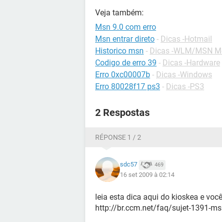
Veja também:
Msn 9.0 com erro
Msn entrar direto
-
Dicas -Hotmail
Historico msn
-
Dicas -WLM/MSN M
Codigo de erro 39
-
Dicas -Hardware
Erro 0xc00007b
-
Dicas -Windows
Erro 80028f17 ps3
-
Dicas -PS3
2 Respostas
RÉPONSE 1 / 2
sdc57
469
16 set 2009 à 02:14
leia esta dica aqui do kioskea e voc
http://br.ccm.net/faq/sujet-1391-m