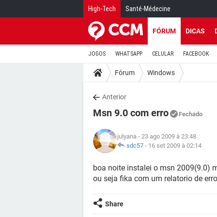
High-Tech
Santé-Médecine
FÓRUM
DICAS
JOGOS
WHATSAPP
CELULAR
FACEBOOK
Fórum
Windows
Anterior
Msn 9.0 com erro
Fechado
julyana
- 23 ago 2009 à 23:48
sdc57
-
16 set 2009 à 02:14
boa noite instalei o msn 2009(9.0) ma
ou seja fika com um relatorio de er
Share