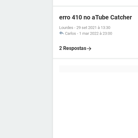
erro 410 no aTube Catcher
Lourdes
-
29 set 2021 à 13:30
Carlos
-
1 mar 2022 à 23:00
2 Respostas