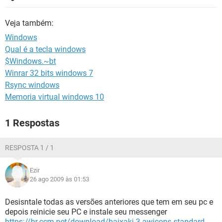
GUIA DE COMPRAS
Veja também:
Windows
Qual é a tecla windows
$Windows.~bt
Winrar 32 bits windows 7
Rsync windows
Memoria virtual windows 10
1 Respostas
RESPOSTA 1 / 1
Ezir
26 ago 2009 às 01:53
Desisntale todas as versões anteriores que tem em seu pc e
depois reinicie seu PC e instale seu messenger
https://br.ccm.net/download/baixaki-3-awicons-standard