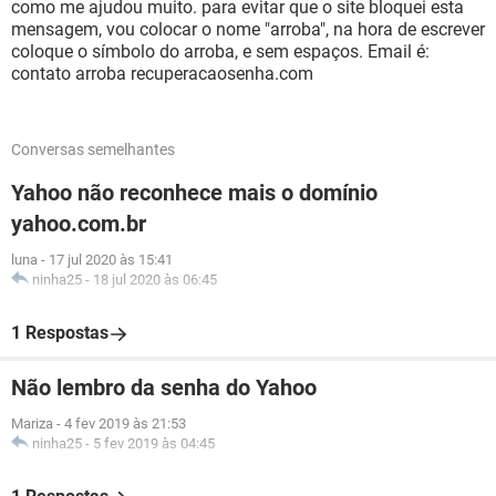
como me ajudou muito. para evitar que o site bloquei esta
mensagem, vou colocar o nome "arroba", na hora de escrever
coloque o símbolo do arroba, e sem espaços. Email é:
contato arroba recuperacaosenha.com
Conversas semelhantes
Yahoo não reconhece mais o domínio
yahoo.com.br
luna
-
17 jul 2020 às 15:41
ninha25
-
18 jul 2020 às 06:45
1 Respostas
Não lembro da senha do Yahoo
Mariza
-
4 fev 2019 às 21:53
ninha25
-
5 fev 2019 às 04:45