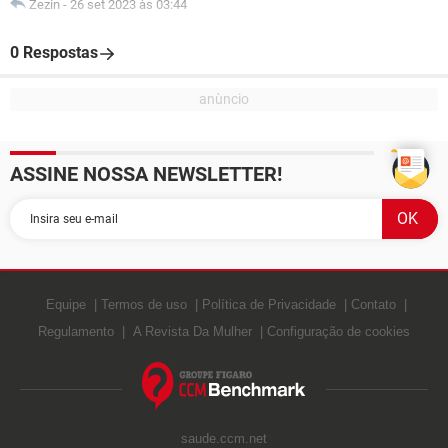
Zezin
-
26 set 2023 às 03:44
0 Respostas
ASSINE NOSSA NEWSLETTER!
Equipe
Termos de uso
Política de Privacidade
Contato
Regulamento
A Revista Da Mulher
Configuração de cookies
saude.ccm.net