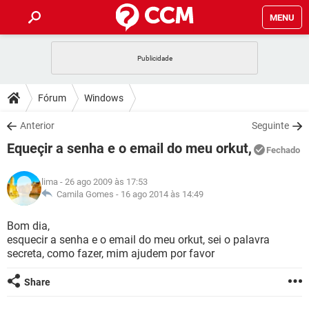
MENU
INÍCIO
JOGOS
WHATSAPP
DICAS
Fórum
Windows
CELULAR
FACEBOOK
JOGOS
WHATSAPP
DOWNLOADS
Anterior
Seguinte
OUTLOOK
EXCEL
CELULAR
FACEBOOK
Equeçir a senha e o email do meu orkut,
INSTAGRAM
JOGOS
GMAIL
WHATSAPP
Fechado
FÓRUM
OUTLOOK
EXCEL
GUIA DE COMPRAS
CELULAR
FACEBOOK
lima
- 26 ago 2009 às 17:53
INSTAGRAM
JOGOS
GMAIL
WHATSAPP
GLOSSÁRIO
Camila Gomes -
16 ago 2014 às 14:49
OUTLOOK
EXCEL
GUIA DE COMPRAS
CELULAR
FACEBOOK
INSTAGRAM
JOGOS
GMAIL
WHATSAPP
Bom dia,
OUTLOOK
EXCEL
esquecir a senha e o email do meu orkut, sei o palavra
GUIA DE COMPRAS
CELULAR
FACEBOOK
secreta, como fazer, mim ajudem por favor
INSTAGRAM
GMAIL
OUTLOOK
EXCEL
GUIA DE COMPRAS
Share
INSTAGRAM
GMAIL