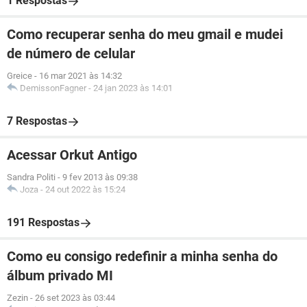
1 Respostas
Como recuperar senha do meu gmail e mudei
de número de celular
Greice
-
16 mar 2021 às 14:32
DemissonFagner
-
24 jan 2023 às 14:01
7 Respostas
Acessar Orkut Antigo
Sandra Politi
-
9 fev 2013 às 09:38
Joza
-
24 out 2022 às 15:24
191 Respostas
Como eu consigo redefinir a minha senha do
álbum privado MI
Zezin
-
26 set 2023 às 03:44