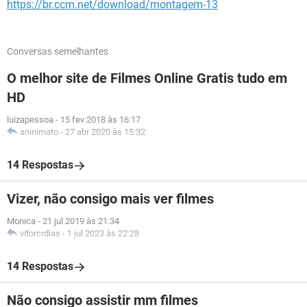
https://br.ccm.net/download/montagem-13
Conversas semelhantes
O melhor site de Filmes Online Gratis tudo em
HD
luizapessoa
-
15 fev 2018 às 16:17
aninimato
-
27 abr 2020 às 15:32
14 Respostas
Vizer, não consigo mais ver filmes
Monica
-
21 jul 2019 às 21:34
vitorcrdias
-
1 jul 2023 às 22:28
14 Respostas
Não consigo assistir mm filmes