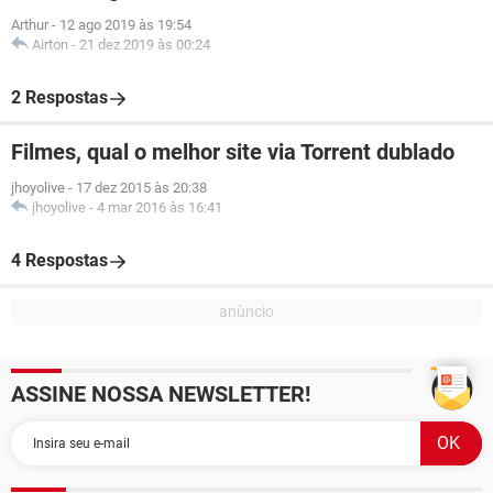
Arthur
-
12 ago 2019 às 19:54
Airton
-
21 dez 2019 às 00:24
2 Respostas
Filmes, qual o melhor site via Torrent dublado
jhoyolive
-
17 dez 2015 às 20:38
jhoyolive
-
4 mar 2016 às 16:41
4 Respostas
ASSINE NOSSA NEWSLETTER!