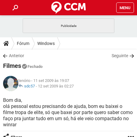
MENU
INÍCIO
JOGOS
WHATSAPP
DICAS
Fórum
Windows
CELULAR
FACEBOOK
JOGOS
WHATSAPP
DOWNLOADS
Anterior
Seguinte
OUTLOOK
EXCEL
CELULAR
FACEBOOK
Filmes
INSTAGRAM
JOGOS
GMAIL
WHATSAPP
Fechado
FÓRUM
OUTLOOK
EXCEL
GUIA DE COMPRAS
CELULAR
FACEBOOK
tenório
- 11 set 2009 às 19:07
INSTAGRAM
JOGOS
GMAIL
WHATSAPP
GLOSSÁRIO
sdc57
-
12 set 2009 às 02:27
OUTLOOK
EXCEL
GUIA DE COMPRAS
CELULAR
FACEBOOK
INSTAGRAM
JOGOS
GMAIL
WHATSAPP
Bom dia,
OUTLOOK
EXCEL
olá pessoal estou precisando de ajuda, bom eu baixei o
GUIA DE COMPRAS
CELULAR
FACEBOOK
filme tropa de elite, só que baxei por parte quero saber como
INSTAGRAM
GMAIL
faço pra juntar tudo em um só, há ele veio compactado no
OUTLOOK
EXCEL
GUIA DE COMPRAS
winrar
INSTAGRAM
GMAIL