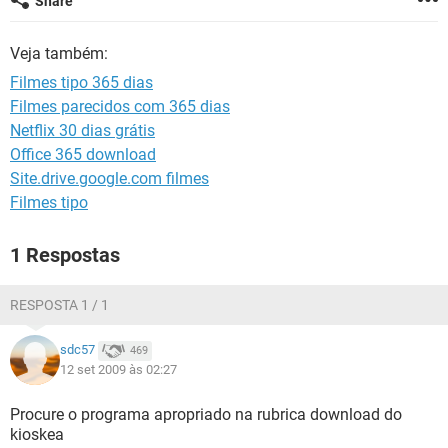
Share
GUIA DE COMPRAS
Veja também:
Filmes tipo 365 dias
Filmes parecidos com 365 dias
Netflix 30 dias grátis
Office 365 download
Site.drive.google.com filmes
Filmes tipo
1 Respostas
RESPOSTA 1 / 1
sdc57
469
12 set 2009 às 02:27
Procure o programa apropriado na rubrica download do
kioskea