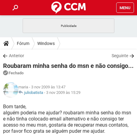
MENU
INÍCIO
JOGOS
WHATSAPP
DICAS
Fórum
Windows
CELULAR
FACEBOOK
JOGOS
WHATSAPP
DOWNLOADS
Anterior
Seguinte
OUTLOOK
EXCEL
CELULAR
FACEBOOK
Roubaram minha senha do msn e não consigo...
INSTAGRAM
JOGOS
GMAIL
WHATSAPP
FÓRUM
OUTLOOK
EXCEL
Fechado
GUIA DE COMPRAS
CELULAR
FACEBOOK
INSTAGRAM
JOGOS
GMAIL
WHATSAPP
GLOSSÁRIO
OUTLOOK
maria
- 3 nov 2009 às 13:47
EXCEL
GUIA DE COMPRAS
CELULAR
FACEBOOK
juliobatista
-
3 nov 2009 às 15:29
INSTAGRAM
JOGOS
GMAIL
WHATSAPP
OUTLOOK
EXCEL
Bom tarde,
GUIA DE COMPRAS
CELULAR
FACEBOOK
alguém poderia me ajudar? roubaram minha senha do msn
INSTAGRAM
GMAIL
e não tinha colocado email alternativo e não consigo ter
OUTLOOK
EXCEL
GUIA DE COMPRAS
acesso no meu msn, gostaria de recuperar meus contatos,
INSTAGRAM
GMAIL
por favor fico grata se alguém puder me ajudar.