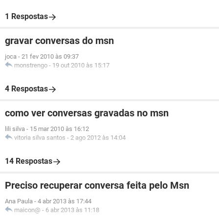
1 Respostas
gravar conversas do msn
joca
-
21 fev 2010 às 09:37
monstrengo
-
19 out 2010 às 15:17
4 Respostas
como ver conversas gravadas no msn
lili silva
-
15 mar 2010 às 16:12
vitoria silva santos
-
2 ago 2012 às 14:04
14 Respostas
Preciso recuperar conversa feita pelo Msn
Ana Paula
-
4 abr 2013 às 17:44
maicon@
-
6 abr 2013 às 11:18