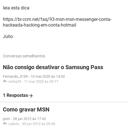
leia esta dica
https://br.ccm.net/faq/93-msn-msn-messenger-conta-
hackeada-hacking-em-conta-hotmail
Julio
Conversas semelhantes
Não consigo desativar o Samsung Pass
Fernando_5199
-
10 mai 2020 às 14:42
ninha25
-
11 mai 2020 às 03:17
1 Respostas
Como gravar MSN
pom
-
28 jun 2012 às 17:42
calisto
-
30 jun 2012 às 09:46