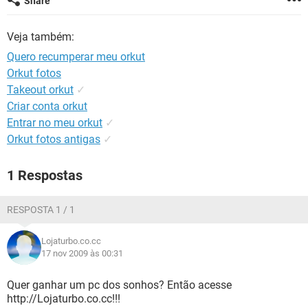
Share
GUIA DE COMPRAS
Veja também:
Quero recumperar meu orkut
Orkut fotos
Takeout orkut
✓
Criar conta orkut
Entrar no meu orkut
✓
Orkut fotos antigas
✓
1 Respostas
RESPOSTA 1 / 1
Lojaturbo.co.cc
17 nov 2009 às 00:31
Quer ganhar um pc dos sonhos? Então acesse
http://Lojaturbo.co.cc!!!