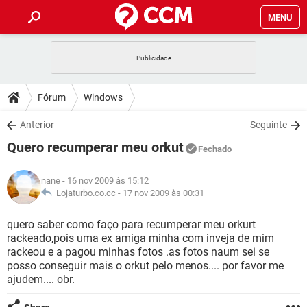
MENU
INÍCIO
JOGOS
WHATSAPP
DICAS
Fórum
Windows
CELULAR
FACEBOOK
JOGOS
WHATSAPP
DOWNLOADS
Anterior
Seguinte
OUTLOOK
EXCEL
CELULAR
FACEBOOK
Quero recumperar meu orkut
INSTAGRAM
JOGOS
GMAIL
WHATSAPP
Fechado
FÓRUM
OUTLOOK
EXCEL
GUIA DE COMPRAS
CELULAR
FACEBOOK
nane
- 16 nov 2009 às 15:12
INSTAGRAM
JOGOS
GMAIL
WHATSAPP
GLOSSÁRIO
Lojaturbo.co.cc -
17 nov 2009 às 00:31
OUTLOOK
EXCEL
GUIA DE COMPRAS
CELULAR
FACEBOOK
INSTAGRAM
JOGOS
GMAIL
WHATSAPP
quero saber como faço para recumperar meu orkurt
OUTLOOK
EXCEL
rackeado,pois uma ex amiga minha com inveja de mim
GUIA DE COMPRAS
CELULAR
FACEBOOK
rackeou e a pagou minhas fotos .as fotos naum sei se
INSTAGRAM
GMAIL
posso conseguir mais o orkut pelo menos.... por favor me
OUTLOOK
EXCEL
GUIA DE COMPRAS
ajudem.... obr.
INSTAGRAM
GMAIL