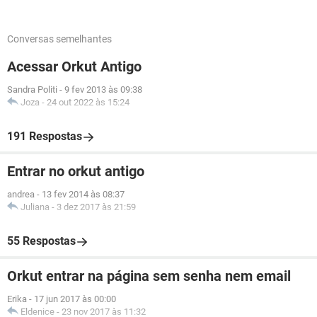
Conversas semelhantes
Acessar Orkut Antigo
Sandra Politi
-
9 fev 2013 às 09:38
Joza
-
24 out 2022 às 15:24
191 Respostas
Entrar no orkut antigo
andrea
-
13 fev 2014 às 08:37
Juliana
-
3 dez 2017 às 21:59
55 Respostas
Orkut entrar na página sem senha nem email
Erika
-
17 jun 2017 às 00:00
Eldenice
-
23 nov 2017 às 11:32