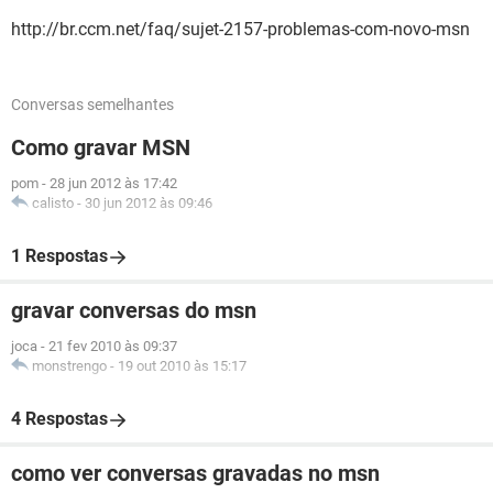
http://br.ccm.net/faq/sujet-2157-problemas-com-novo-msn
Conversas semelhantes
Como gravar MSN
pom
-
28 jun 2012 às 17:42
calisto
-
30 jun 2012 às 09:46
1 Respostas
gravar conversas do msn
joca
-
21 fev 2010 às 09:37
monstrengo
-
19 out 2010 às 15:17
4 Respostas
como ver conversas gravadas no msn