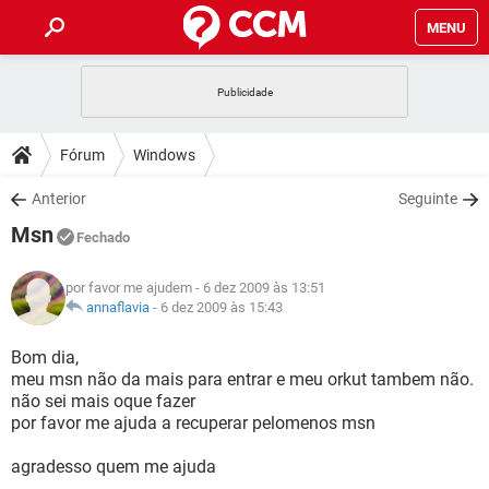
MENU
INÍCIO
JOGOS
WHATSAPP
DICAS
Fórum
Windows
CELULAR
FACEBOOK
JOGOS
WHATSAPP
DOWNLOADS
Anterior
Seguinte
OUTLOOK
EXCEL
CELULAR
FACEBOOK
Msn
INSTAGRAM
JOGOS
GMAIL
WHATSAPP
Fechado
FÓRUM
OUTLOOK
EXCEL
GUIA DE COMPRAS
CELULAR
FACEBOOK
por favor me ajudem
- 6 dez 2009 às 13:51
INSTAGRAM
JOGOS
GMAIL
WHATSAPP
GLOSSÁRIO
annaflavia
-
6 dez 2009 às 15:43
OUTLOOK
EXCEL
GUIA DE COMPRAS
CELULAR
FACEBOOK
INSTAGRAM
JOGOS
GMAIL
WHATSAPP
Bom dia,
OUTLOOK
EXCEL
meu msn não da mais para entrar e meu orkut tambem não.
GUIA DE COMPRAS
CELULAR
FACEBOOK
não sei mais oque fazer
INSTAGRAM
GMAIL
por favor me ajuda a recuperar pelomenos msn
OUTLOOK
EXCEL
GUIA DE COMPRAS
INSTAGRAM
GMAIL
agradesso quem me ajuda