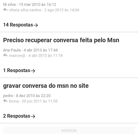
lili silva
-
15 mar 2010 às 16:12
vitoria silva santos
-
2 ago 2012 às 14:04
14 Respostas
Preciso recuperar conversa feita pelo Msn
Ana Paula
-
4 abr 2013 às 17:44
maicon@
-
6 abr 2013 às 11:18
1 Respostas
gravar conversa do msn no site
pedro
-
8 dez 2010 às 22:20
bruna
-
20 jun 2011 às 11:55
2 Respostas