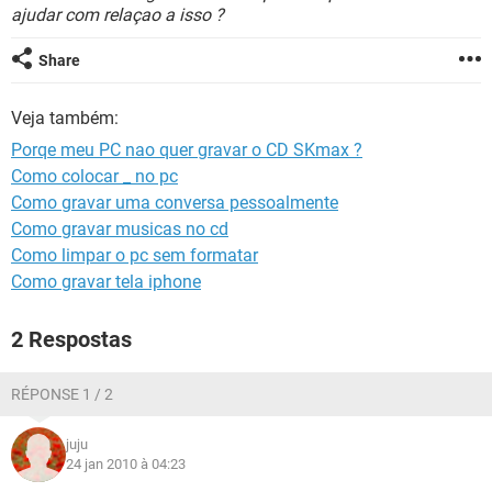
GUIA DE COMPRAS
ajudar com relaçao a isso ?
Share
Veja também:
Porqe meu PC nao quer gravar o CD SKmax ?
Como colocar _ no pc
Como gravar uma conversa pessoalmente
Como gravar musicas no cd
Como limpar o pc sem formatar
Como gravar tela iphone
2 Respostas
RÉPONSE 1 / 2
juju
24 jan 2010 à 04:23