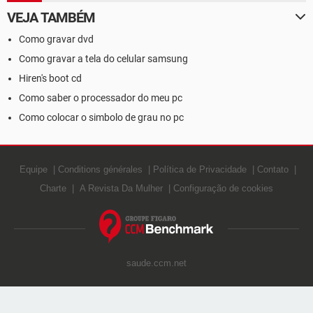
VEJA TAMBÉM
Como gravar dvd
Como gravar a tela do celular samsung
Hiren's boot cd
Como saber o processador do meu pc
Como colocar o simbolo de grau no pc
Equipe
Conditions générales
Política de Privacidade
Contato
Charte
A Revista Da Mulher
Configuração de cookies
saude.ccm.net