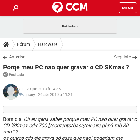
MENU
INÍCIO
JOGOS
WHATSAPP
DICAS
Fórum
Hardware
CELULAR
FACEBOOK
JOGOS
WHATSAPP
DOWNLOADS
Anterior
Seguinte
OUTLOOK
EXCEL
CELULAR
FACEBOOK
Porqe meu PC nao quer gravar o CD SKmax ?
INSTAGRAM
JOGOS
GMAIL
WHATSAPP
FÓRUM
OUTLOOK
EXCEL
Fechado
GUIA DE COMPRAS
CELULAR
FACEBOOK
INSTAGRAM
JOGOS
GMAIL
WHATSAPP
GLOSSÁRIO
OUTLOOK
Gii
- 23 jan 2010 à 14:35
EXCEL
GUIA DE COMPRAS
CELULAR
FACEBOOK
jhony -
26 abr 2010 à 11:21
INSTAGRAM
JOGOS
GMAIL
WHATSAPP
OUTLOOK
EXCEL
GUIA DE COMPRAS
CELULAR
FACEBOOK
INSTAGRAM
GMAIL
Bom dia,
Oii eu qeria saber porque meu PC nao quer gravar o
OUTLOOK
EXCEL
CD "SKmax cd-r 700 [/contents/base/binaire.php3 mb 80
GUIA DE COMPRAS
min." ?
INSTAGRAM
GMAIL
os outros cds ele grava só esse que nao! poderiam me