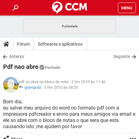
MENU
INÍCIO
JOGOS
WHATSAPP
DICAS
Fórum
Softwares e aplicativos
CELULAR
FACEBOOK
JOGOS
WHATSAPP
DOWNLOADS
Anterior
Seguinte
OUTLOOK
EXCEL
CELULAR
FACEBOOK
Pdf nao abre
INSTAGRAM
JOGOS
GMAIL
WHATSAPP
Fechado
FÓRUM
OUTLOOK
EXCEL
GUIA DE COMPRAS
CELULAR
FACEBOOK
pdf so abre no bloco de nota
- 2 fev 2010 às 11:46
INSTAGRAM
JOGOS
GMAIL
WHATSAPP
GLOSSÁRIO
grampola
-
3 fev 2010 às 08:35
OUTLOOK
EXCEL
GUIA DE COMPRAS
CELULAR
FACEBOOK
INSTAGRAM
JOGOS
GMAIL
WHATSAPP
Bom dia,
OUTLOOK
EXCEL
eu salvei meu arquivo do word no formato pdf com a
GUIA DE COMPRAS
CELULAR
FACEBOOK
impressora pdfcreator e envio para meus amigos via email e
INSTAGRAM
GMAIL
ele so abre com o bloco de notas o que sera que esta
OUTLOOK
EXCEL
GUIA DE COMPRAS
causando isto ,me ajudem por favor
INSTAGRAM
GMAIL