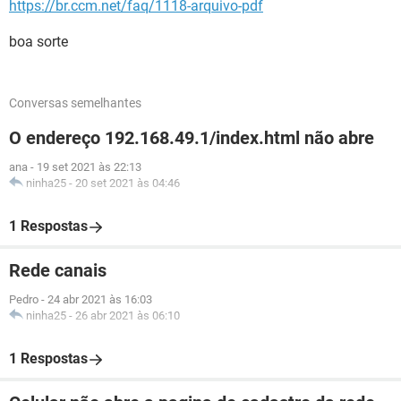
https://br.ccm.net/faq/1118-arquivo-pdf
boa sorte
Conversas semelhantes
O endereço 192.168.49.1/index.html não abre
ana
-
19 set 2021 às 22:13
ninha25
-
20 set 2021 às 04:46
1 Respostas
Rede canais
Pedro
-
24 abr 2021 às 16:03
ninha25
-
26 abr 2021 às 06:10
1 Respostas