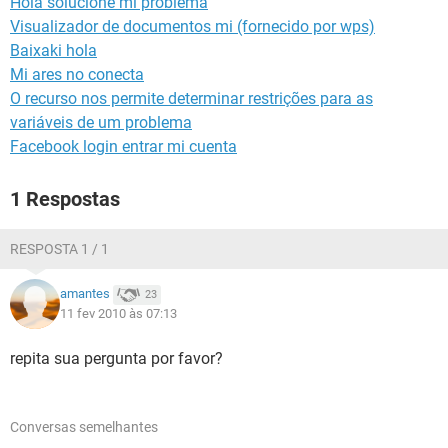
Hola solucione mi problema
GUIA DE COMPRAS
Visualizador de documentos mi (fornecido por wps)
Baixaki hola
Mi ares no conecta
O recurso nos permite determinar restrições para as
variáveis de um problema
Facebook login entrar mi cuenta
1 Respostas
RESPOSTA 1 / 1
amantes
23
11 fev 2010 às 07:13
repita sua pergunta por favor?
Conversas semelhantes