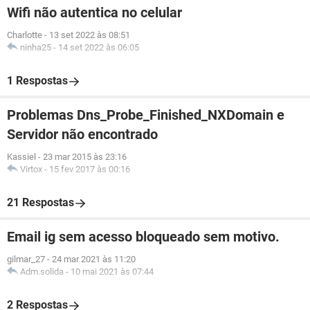
Wifi não autentica no celular
Charlotte
-
13 set 2022 às 08:51
ninha25
-
14 set 2022 às 06:05
1 Respostas
Problemas Dns_Probe_Finished_NXDomain e
Servidor não encontrado
Kassiel
-
23 mar 2015 às 23:16
Virtox
-
15 fev 2017 às 00:16
21 Respostas
Email ig sem acesso bloqueado sem motivo.
gilmar_27
-
24 mar 2021 às 11:20
Adm.solida
-
10 mai 2021 às 07:44
2 Respostas