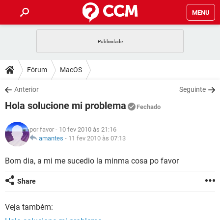
MENU
INÍCIO
JOGOS
WHATSAPP
DICAS
Fórum
MacOS
CELULAR
FACEBOOK
JOGOS
WHATSAPP
DOWNLOADS
Anterior
Seguinte
OUTLOOK
EXCEL
CELULAR
FACEBOOK
Hola solucione mi problema
INSTAGRAM
JOGOS
GMAIL
WHATSAPP
Fechado
FÓRUM
OUTLOOK
EXCEL
GUIA DE COMPRAS
CELULAR
FACEBOOK
por favor
- 10 fev 2010 às 21:16
INSTAGRAM
JOGOS
GMAIL
WHATSAPP
GLOSSÁRIO
amantes
-
11 fev 2010 às 07:13
OUTLOOK
EXCEL
GUIA DE COMPRAS
CELULAR
FACEBOOK
INSTAGRAM
JOGOS
GMAIL
WHATSAPP
Bom dia, a mi me sucedio la minma cosa po favor
OUTLOOK
EXCEL
GUIA DE COMPRAS
CELULAR
FACEBOOK
Share
INSTAGRAM
GMAIL
OUTLOOK
EXCEL
GUIA DE COMPRAS
Veja também:
INSTAGRAM
GMAIL