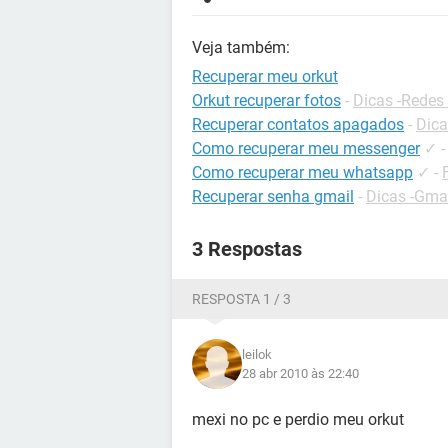
Veja também:
Recuperar meu orkut
Orkut recuperar fotos
-
Dicas -Redes 
Recuperar contatos apagados
-
Dica
Como recuperar meu messenger
✓
Como recuperar meu whatsapp
✓
-
Recuperar senha gmail
-
Dicas -Gma
3 Respostas
RESPOSTA 1 / 3
leilok
28 abr 2010 às 22:40
mexi no pc e perdio meu orkut