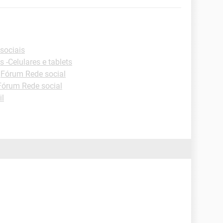
sociais
s -Celulares e tablets
-
Fórum Rede social
Fórum Rede social
il