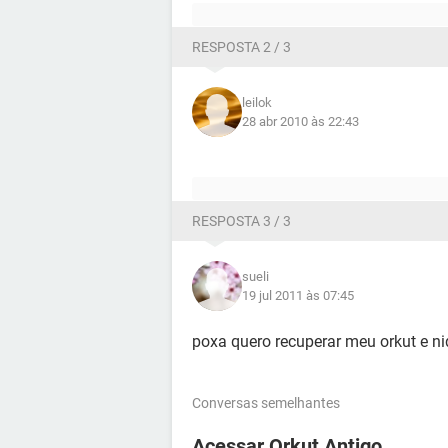
RESPOSTA 2 / 3
leilok
28 abr 2010 às 22:43
RESPOSTA 3 / 3
sueli
19 jul 2011 às 07:45
poxa quero recuperar meu orkut e 
Conversas semelhantes
Acessar Orkut Antigo