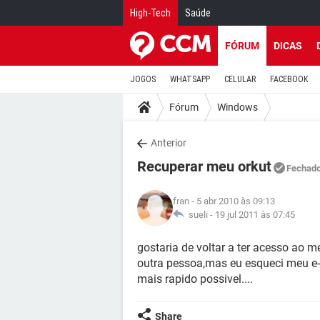
High-Tech
Saúde
FÓRUM
DICAS
JOGOS
WHATSAPP
CELULAR
FACEBOOK
Fórum
Windows
Anterior
Recuperar meu orkut
Fechad
fran
- 5 abr 2010 às 09:13
sueli -
19 jul 2011 às 07:45
gostaria de voltar a ter acesso ao
outra pessoa,mas eu esqueci meu e-
mais rapido possivel....
Share