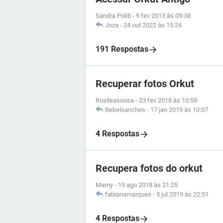
Sandra Politi
-
9 fev 2013 às 09:38
Joza
-
24 out 2022 às 15:24
191 Respostas
Recuperar fotos Orkut
Rosileasousa
-
23 fev 2018 às 10:58
Bebelsanches
-
17 jan 2019 às 10:07
4 Respostas
Recupera fotos do orkut
Mamy
-
19 ago 2018 às 21:25
fabianamarques
-
5 jul 2019 às 22:51
4 Respostas