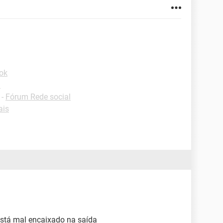
ok
l
-
Fórum Rede social
ais
 está mal encaixado na saída