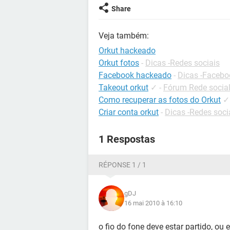
Share
Veja também:
Orkut hackeado
Orkut fotos
-
Dicas -Redes sociais
Facebook hackeado
-
Dicas -Facebo
Takeout orkut
✓
-
Fórum Rede socia
Como recuperar as fotos do Orkut
✓
Criar conta orkut
-
Dicas -Redes soci
1 Respostas
RÉPONSE 1 / 1
gDJ
16 mai 2010 à 16:10
o fio do fone deve estar partido, ou