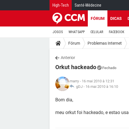
High-Tech
Santé-Médecine
FÓRUM
DICAS
JOGOS
WHATSAPP
CELULAR
FACEBOOK
Fórum
Problemas Internet
Anterior
Orkut hackeado
Fechado
marry
- 16 mai 2010 à 12:31
gDJ -
16 mai 2010 à 16:10
Bom dia,
meu orkut foi hackeado, e estao us