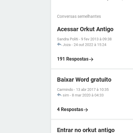
Conversas semelhantes
Acessar Orkut Antigo
Sandra Politi
-
9 fev 2013 à 09:38
Joza
-
24 out 2022 à 15:24
191 Respostas
Baixar Word gratuito
Carmindo
-
13 abr 2017 à 10:35
sim
-
8 mar 2020 à 04:33
4 Respostas
Entrar no orkut antigo