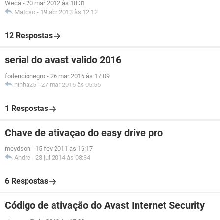
Weca
-
20 mar 2012 às 18:31
Matoso
-
19 abr 2013 às 12:12
12 Respostas
serial do avast valido 2016
fodencionegro
-
26 mar 2016 às 17:09
ninha25
-
27 mar 2016 às 05:55
1 Respostas
Chave de ativaçao do easy drive pro
meydson
-
15 fev 2011 às 16:17
Andre
-
28 jul 2014 às 08:34
6 Respostas
Código de ativação do Avast Internet Security