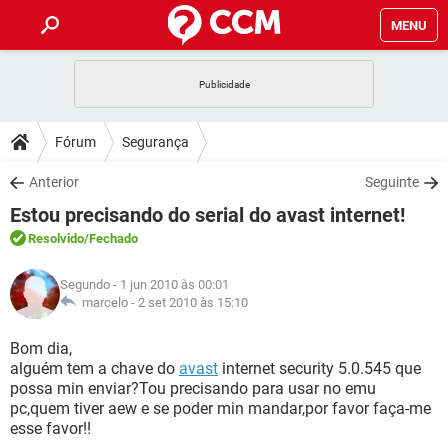
MENU
INÍCIO
JOGOS
WHATSAPP
DICAS
Fórum
Segurança
CELULAR
FACEBOOK
JOGOS
WHATSAPP
DOWNLOADS
Anterior
Seguinte
OUTLOOK
EXCEL
CELULAR
FACEBOOK
Estou precisando do serial do avast internet!
INSTAGRAM
JOGOS
GMAIL
WHATSAPP
FÓRUM
OUTLOOK
EXCEL
Resolvido
/Fechado
GUIA DE COMPRAS
CELULAR
FACEBOOK
INSTAGRAM
JOGOS
GMAIL
WHATSAPP
GLOSSÁRIO
OUTLOOK
Segundo
- 1 jun 2010 às 00:01
EXCEL
GUIA DE COMPRAS
CELULAR
FACEBOOK
marcelo -
2 set 2010 às 15:10
INSTAGRAM
JOGOS
GMAIL
WHATSAPP
OUTLOOK
EXCEL
Bom dia,
GUIA DE COMPRAS
CELULAR
FACEBOOK
alguém tem a chave do
avast
internet security 5.0.545 que
INSTAGRAM
GMAIL
possa min enviar?Tou precisando para usar no emu
OUTLOOK
EXCEL
GUIA DE COMPRAS
pc,quem tiver aew e se poder min mandar,por favor faça-me
INSTAGRAM
GMAIL
esse favor!!