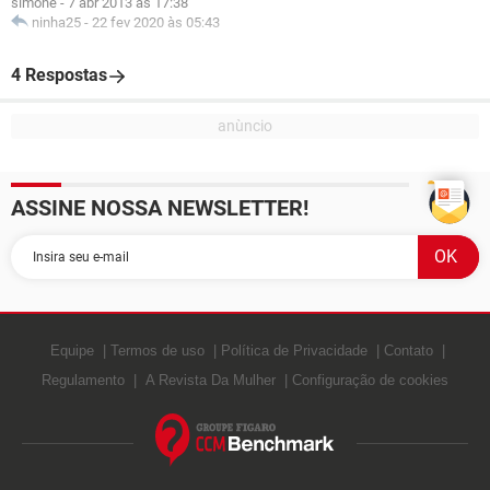
simone
-
7 abr 2013 às 17:38
ninha25
-
22 fev 2020 às 05:43
4 Respostas
ASSINE NOSSA NEWSLETTER!
Equipe
Termos de uso
Política de Privacidade
Contato
Regulamento
A Revista Da Mulher
Configuração de cookies