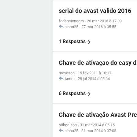
serial do avast valido 2016
fodencionegro
-
26 mar 2016 à 17:09
ninha25
-
27 mar 2016 à 05:55
1 Respostas
Chave de ativaçao do easy d
meydson
-
15 fev 2011 à 16:17
Andre
-
28 jul 2014 à 08:34
6 Respostas
Chave de ativação Avast Pr
pithgelson
-
31 mar 2014 à 05:15
ninha25
-
31 mar 2014 à 07:08