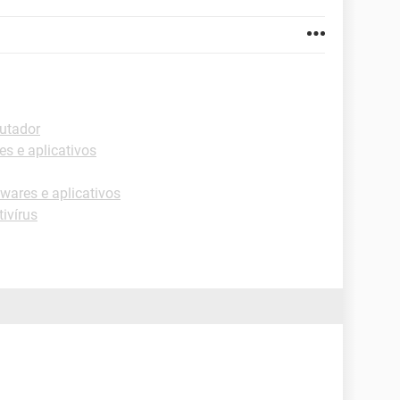
putador
s e aplicativos
wares e aplicativos
ivírus