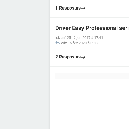
1 Respostas
Driver Easy Professional seri
luizan125
-
2 jun 2017 à 17:41
Wiz
-
5 fev 2020 à 09:38
2 Respostas