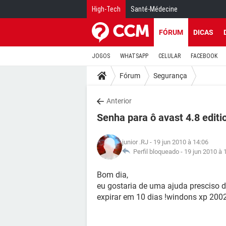
High-Tech
Santé-Médecine
FÓRUM
DICAS
JOGOS
WHATSAPP
CELULAR
FACEBOOK
Fórum
Segurança
Anterior
Senha para ô avast 4.8 editi
junior .RJ
- 19 jun 2010 à 14:06
Perfil bloqueado -
19 jun 2010 à 
Bom dia,
eu gostaria de uma ajuda presciso d
expirar em 10 dias !windons xp 2002