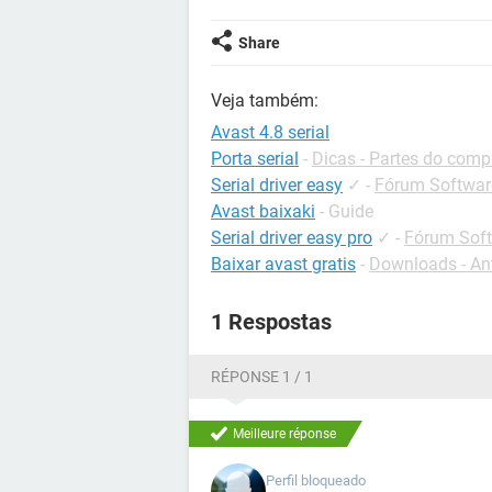
Share
Veja também:
Avast 4.8 serial
Porta serial
-
Dicas - Partes do com
Serial driver easy
✓
-
Fórum Software
Avast baixaki
- Guide
Serial driver easy pro
✓
-
Fórum Soft
Baixar avast gratis
-
Downloads - Ant
1 Respostas
RÉPONSE 1 / 1
Meilleure réponse
Perfil bloqueado