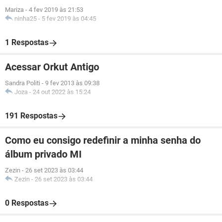
Mariza
-
4 fev 2019 às 21:53
ninha25
-
5 fev 2019 às 04:45
1 Respostas
Acessar Orkut Antigo
Sandra Politi
-
9 fev 2013 às 09:38
Joza
-
24 out 2022 às 15:24
191 Respostas
Como eu consigo redefinir a minha senha do
álbum privado MI
Zezin
-
26 set 2023 às 03:44
Zezin
-
26 set 2023 às 03:44
0 Respostas