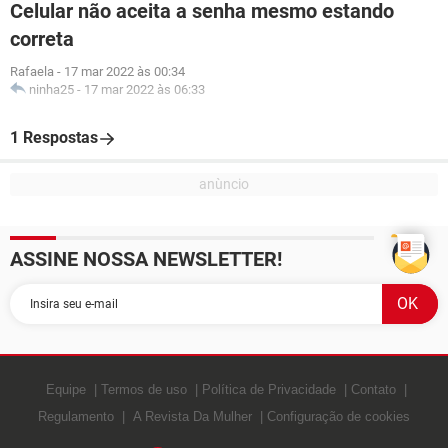
Celular não aceita a senha mesmo estando
correta
Rafaela
-
17 mar 2022 às 00:34
ninha25
-
17 mar 2022 às 06:33
1 Respostas
ASSINE NOSSA NEWSLETTER!
Equipe
Termos de uso
Política de Privacidade
Contato
Regulamento
A Revista Da Mulher
Configuração de cookies