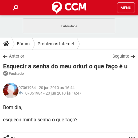
MENU
INÍCIO
JOGOS
WHATSAPP
DICAS
Fórum
Problemas Internet
CELULAR
FACEBOOK
JOGOS
WHATSAPP
DOWNLOADS
Anterior
Seguinte
OUTLOOK
EXCEL
CELULAR
FACEBOOK
Esquecir a senha do meu orkut o que faço é u
INSTAGRAM
JOGOS
GMAIL
WHATSAPP
FÓRUM
OUTLOOK
EXCEL
Fechado
GUIA DE COMPRAS
CELULAR
FACEBOOK
INSTAGRAM
JOGOS
GMAIL
WHATSAPP
GLOSSÁRIO
OUTLOOK
07061984
- 20 jun 2010 às 16:44
EXCEL
GUIA DE COMPRAS
CELULAR
FACEBOOK
07061984 -
20 jun 2010 às 16:47
INSTAGRAM
JOGOS
GMAIL
WHATSAPP
OUTLOOK
EXCEL
Bom dia,
GUIA DE COMPRAS
CELULAR
FACEBOOK
INSTAGRAM
GMAIL
esquecir minha senha o que faço?
OUTLOOK
EXCEL
GUIA DE COMPRAS
INSTAGRAM
GMAIL