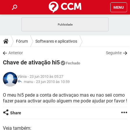
MENU
INÍCIO
JOGOS
WHATSAPP
DICAS
Fórum
Softwares e aplicativos
CELULAR
FACEBOOK
JOGOS
WHATSAPP
DOWNLOADS
Anterior
Seguinte
OUTLOOK
EXCEL
CELULAR
FACEBOOK
Chave de ativação hi5
INSTAGRAM
JOGOS
GMAIL
WHATSAPP
Fechado
FÓRUM
OUTLOOK
EXCEL
GUIA DE COMPRAS
CELULAR
FACEBOOK
Vânia
- 23 jun 2010 às 05:27
INSTAGRAM
JOGOS
GMAIL
WHATSAPP
GLOSSÁRIO
manu -
23 jun 2010 às 10:59
OUTLOOK
EXCEL
GUIA DE COMPRAS
CELULAR
FACEBOOK
INSTAGRAM
JOGOS
GMAIL
WHATSAPP
O meu hi5 pede a conta de activaçao mas eu nao seii como
OUTLOOK
EXCEL
fazer paara activar aquilo alguem me pode ajudar por favor !
GUIA DE COMPRAS
CELULAR
FACEBOOK
INSTAGRAM
GMAIL
OUTLOOK
EXCEL
Share
GUIA DE COMPRAS
INSTAGRAM
GMAIL
Veja também: