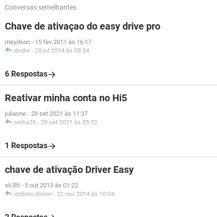
Conversas semelhantes
Chave de ativaçao do easy drive pro
meydson
-
15 fev 2011 às 16:17
Andre
-
28 jul 2014 às 08:34
6 Respostas
Reativar minha conta no Hi5
julianne
-
28 set 2021 às 11:37
ninha25
-
29 set 2021 às 05:52
1 Respostas
chave de ativação Driver Easy
sk3lfi
-
5 out 2013 às 01:22
izidorio dimon
-
22 nov 2014 às 10:04