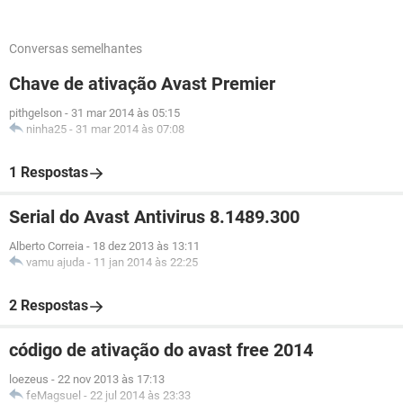
Conversas semelhantes
Chave de ativação Avast Premier
pithgelson
-
31 mar 2014 às 05:15
ninha25
-
31 mar 2014 às 07:08
1 Respostas
Serial do Avast Antivirus 8.1489.300
Alberto Correia
-
18 dez 2013 às 13:11
vamu ajuda
-
11 jan 2014 às 22:25
2 Respostas
código de ativação do avast free 2014
loezeus
-
22 nov 2013 às 17:13
feMagsuel
-
22 jul 2014 às 23:33