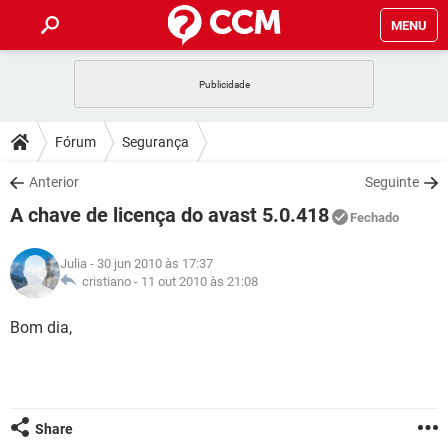
MENU
INÍCIO
JOGOS
WHATSAPP
DICAS
Fórum
Segurança
CELULAR
FACEBOOK
JOGOS
WHATSAPP
DOWNLOADS
Anterior
Seguinte
OUTLOOK
EXCEL
CELULAR
FACEBOOK
A chave de licença do avast 5.0.418
INSTAGRAM
JOGOS
GMAIL
WHATSAPP
Fechado
FÓRUM
OUTLOOK
EXCEL
GUIA DE COMPRAS
CELULAR
FACEBOOK
Julia
- 30 jun 2010 às 17:37
INSTAGRAM
JOGOS
GMAIL
WHATSAPP
GLOSSÁRIO
cristiano -
11 out 2010 às 21:08
OUTLOOK
EXCEL
GUIA DE COMPRAS
CELULAR
FACEBOOK
INSTAGRAM
JOGOS
GMAIL
WHATSAPP
Bom dia,
OUTLOOK
EXCEL
GUIA DE COMPRAS
CELULAR
FACEBOOK
INSTAGRAM
GMAIL
OUTLOOK
EXCEL
GUIA DE COMPRAS
INSTAGRAM
GMAIL
Share