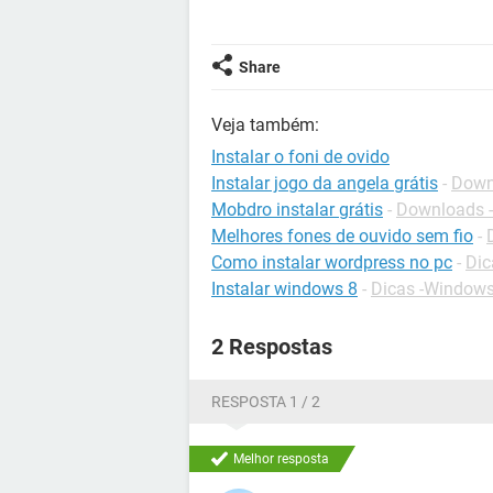
Share
Veja também:
Instalar o foni de ovido
Instalar jogo da angela grátis
-
Down
Mobdro instalar grátis
-
Downloads -
Melhores fones de ouvido sem fio
-
Como instalar wordpress no pc
-
Dic
Instalar windows 8
-
Dicas -Windows
2 Respostas
RESPOSTA 1 / 2
Melhor resposta