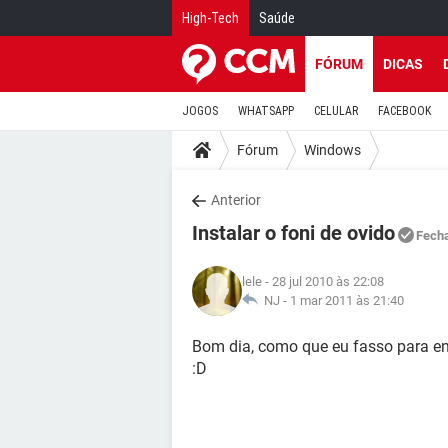
High-Tech
Saúde
FÓRUM
DICAS
JOGOS
WHATSAPP
CELULAR
FACEBOOK
Fórum
Windows
Anterior
Instalar o foni de ovido
Fech
lele
- 28 jul 2010 às 22:08
NJ -
1 mar 2011 às 21:40
Bom dia, como que eu fasso para en
:D