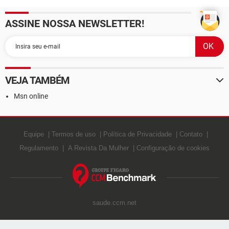
ASSINE NOSSA NEWSLETTER!
VEJA TAMBÉM
Msn online
Equipe
Termos de uso
Política de Privacidade
Contato
Regulamento
A Revista Da Mulher
Configuração de cookies
saude.ccm.net