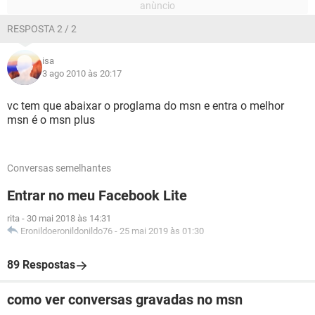
RESPOSTA 2 / 2
isa
3 ago 2010 às 20:17
vc tem que abaixar o proglama do msn e entra o melhor
msn é o msn plus
Conversas semelhantes
Entrar no meu Facebook Lite
rita
-
30 mai 2018 às 14:31
Eronildoeronildonildo76
-
25 mai 2019 às 01:30
89 Respostas
como ver conversas gravadas no msn