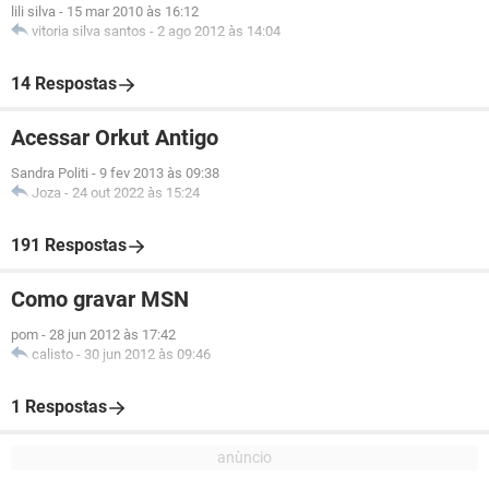
lili silva
-
15 mar 2010 às 16:12
vitoria silva santos
-
2 ago 2012 às 14:04
14 Respostas
Acessar Orkut Antigo
Sandra Politi
-
9 fev 2013 às 09:38
Joza
-
24 out 2022 às 15:24
191 Respostas
Como gravar MSN
pom
-
28 jun 2012 às 17:42
calisto
-
30 jun 2012 às 09:46
1 Respostas