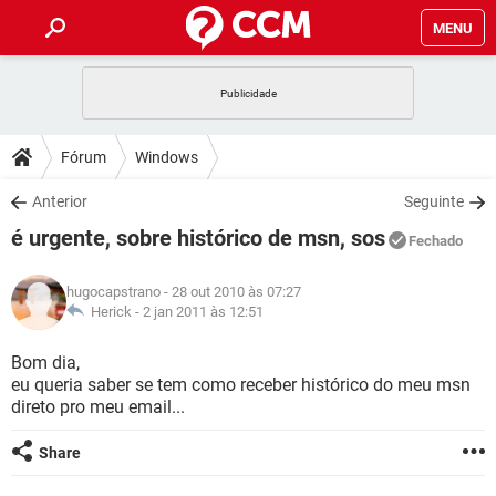
MENU
INÍCIO
JOGOS
WHATSAPP
DICAS
Fórum
Windows
CELULAR
FACEBOOK
JOGOS
WHATSAPP
DOWNLOADS
Anterior
Seguinte
OUTLOOK
EXCEL
CELULAR
FACEBOOK
é urgente, sobre histórico de msn, sos
INSTAGRAM
JOGOS
GMAIL
WHATSAPP
Fechado
FÓRUM
OUTLOOK
EXCEL
GUIA DE COMPRAS
CELULAR
FACEBOOK
hugocapstrano
- 28 out 2010 às 07:27
INSTAGRAM
JOGOS
GMAIL
WHATSAPP
GLOSSÁRIO
Herick -
2 jan 2011 às 12:51
OUTLOOK
EXCEL
GUIA DE COMPRAS
CELULAR
FACEBOOK
INSTAGRAM
JOGOS
GMAIL
WHATSAPP
Bom dia,
OUTLOOK
EXCEL
eu queria saber se tem como receber histórico do meu msn
GUIA DE COMPRAS
CELULAR
FACEBOOK
direto pro meu email...
INSTAGRAM
GMAIL
OUTLOOK
EXCEL
GUIA DE COMPRAS
Share
INSTAGRAM
GMAIL