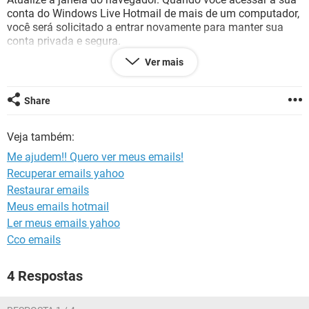
GUIA DE COMPRAS
conta do Windows Live Hotmail de mais de um computador,
você será solicitado a entrar novamente para manter sua
conta privada e segura.
Ver mais
Eu atualizo e nada. fica a mesma coisa.
Me ajudem, por favor!
Share
Veja também:
Me ajudem!! Quero ver meus emails!
Recuperar emails yahoo
Restaurar emails
Meus emails hotmail
Ler meus emails yahoo
Cco emails
4 Respostas