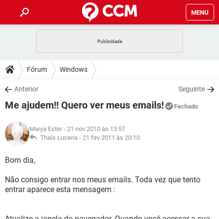
MENU
INÍCIO
JOGOS
WHATSAPP
DICAS
Fórum
Windows
CELULAR
FACEBOOK
JOGOS
WHATSAPP
DOWNLOADS
Anterior
Seguinte
OUTLOOK
EXCEL
CELULAR
FACEBOOK
Me ajudem!! Quero ver meus emails!
INSTAGRAM
JOGOS
GMAIL
WHATSAPP
Fechado
FÓRUM
OUTLOOK
EXCEL
GUIA DE COMPRAS
CELULAR
FACEBOOK
Marya Ester
- 21 nov 2010 às 13:57
INSTAGRAM
JOGOS
GMAIL
WHATSAPP
GLOSSÁRIO
Thaís Lucena -
21 fev 2011 às 20:10
OUTLOOK
EXCEL
GUIA DE COMPRAS
CELULAR
FACEBOOK
INSTAGRAM
JOGOS
GMAIL
WHATSAPP
Bom dia,
OUTLOOK
EXCEL
GUIA DE COMPRAS
CELULAR
FACEBOOK
Não consigo entrar nos meus emails. Toda vez que tento
INSTAGRAM
GMAIL
entrar aparece esta mensagem :
OUTLOOK
EXCEL
GUIA DE COMPRAS
INSTAGRAM
GMAIL
Atualize a janela do navegador. Quando você acessar a sua