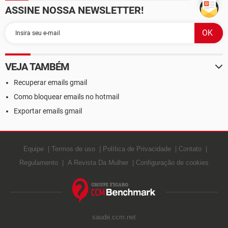
ASSINE NOSSA NEWSLETTER!
VEJA TAMBÉM
Recuperar emails gmail
Como bloquear emails no hotmail
Exportar emails gmail
Equipe
Termos de uso
Política de Privacidade
Contato
Regulamento
A Revista Da Mulher
Configuração de cookies
saude.ccm.net