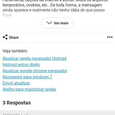
GUIA DE COMPRAS
temporários, cookies, etc.. De toda forma, a mensagem
ainda aparece e realmente não tenho idéia do que posso
fazer.
Será que alguém consegue me ajudar?
Ver mais
Aguardo e obrigada!
Dayse
Share
Veja também:
Atualizar janela navegador Hotmail
Hotmail entrar direto
Atualizar google chrome navegador
Navegador para windows 7
Emoji atualizar
Atalho para maximizar janela
3 Respostas