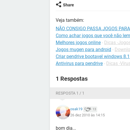
Share
Veja também:
NÃO CONSIGO PASSA JOGOS PARA
Como achar jogos que você não le
Melhores jogos online
-
Dicas -Jogos
Jogos mugen para android
-
Downloa
Criar pendrive bootavel windows 8.1
Antivirus para pendrive
-
Dicas -Víru
1 Respostas
RESPOSTA 1 / 1
osak19
13
26 dez 2010 às 14:15
bom dia...