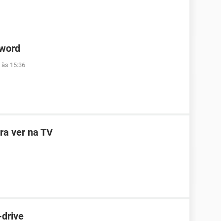
 word
 às 15:36
ra ver na TV
-drive