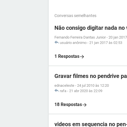
Conversas semelhantes
Não consigo digitar nada no
Fernando Ferreira Dantas Junior
-
20 jan 2017
usuário anônimo
-
21 jan 2017 às 02:53
1 Respostas
Gravar filmes no pendrive pa
ednaceleste
-
24 jul 2010 às 12:20
rafa
-
21 abr 2020 às 22:09
18 Respostas
videos em sequencia no pen