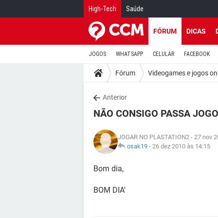
High-Tech
Saúde
FÓRUM
DICAS
JOGOS
WHATSAPP
CELULAR
FACEBOOK
Fórum
Videogames e jogos on
Anterior
NÃO CONSIGO PASSA JOGO
JOGAR NO PLASTATION2
- 27 nov 2
osak19
-
26 dez 2010 às 14:15
Bom dia,
BOM DIA'