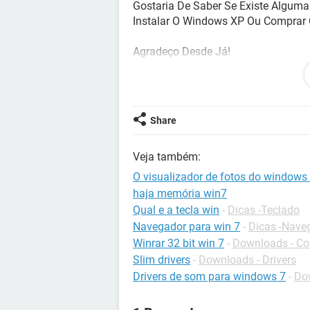
Gostaria De Saber Se Existe Algum
Instalar O Windows XP Ou Comprar
Agradeço Desde Já!
*WebCam NX
PD1110
Share
Veja também:
O visualizador de fotos do windows
haja memória win7
Qual e a tecla win
-
Dicas -Teclado
Navegador para win 7
-
Dicas -Nave
Winrar 32 bit win 7
-
Downloads - C
Slim drivers
-
Downloads - Drivers
Drivers de som para windows 7
-
Dow