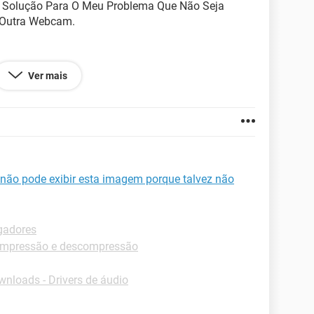
a Solução Para O Meu Problema Que Não Seja
 Outra Webcam.
Ver mais
 não pode exibir esta imagem porque talvez não
gadores
ompressão e descompressão
nloads - Drivers de áudio