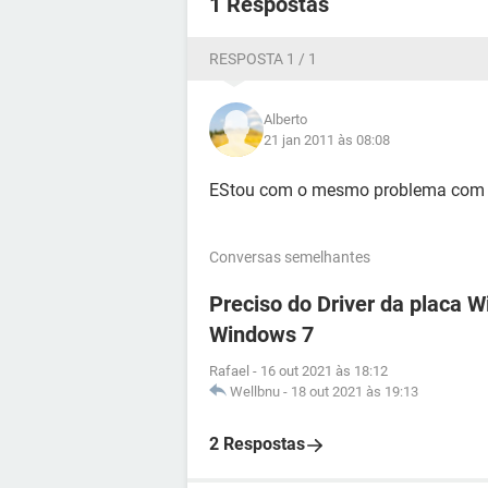
1 Respostas
RESPOSTA 1 / 1
Alberto
21 jan 2011 às 08:08
EStou com o mesmo problema com 
Conversas semelhantes
Preciso do Driver da placa 
Windows 7
Rafael
-
16 out 2021 às 18:12
Wellbnu
-
18 out 2021 às 19:13
2 Respostas