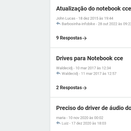
Atualização do notebook cce
John Lucas
-
18 dez 2015 às 19:44
Barbosinha-infobike
-
28 out 2022 às 09:2
9 Respostas
Drives para Notebook cce
Waldecidj
-
10 mar 2017 às 12:34
Waldecidj
-
11 mar 2017 às 12:57
2 Respostas
Preciso do driver de áudio d
maria
-
10 nov 2020 às 00:02
Luiz
-
17 dez 2020 às 18:03