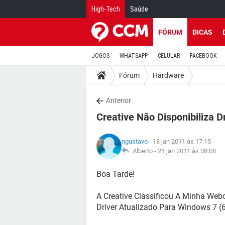
High-Tech
Saúde
FÓRUM
DICAS
JOGOS
WHATSAPP
CELULAR
FACEBOOK
Fórum
Hardware
Anterior
Creative Não Disponibiliza D
ngustavo
- 18 jan 2011 às 17:15
Alberto -
21 jan 2011 às 08:08
Boa Tarde!
A Creative Classificou A Minha Web
Driver Atualizado Para Windows 7 (6