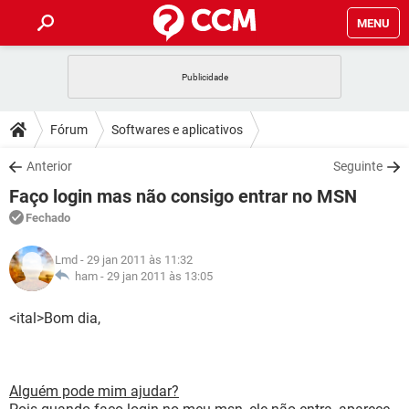
MENU
INÍCIO
JOGOS
WHATSAPP
DICAS
Fórum
Softwares e aplicativos
CELULAR
FACEBOOK
JOGOS
WHATSAPP
DOWNLOADS
Anterior
Seguinte
OUTLOOK
EXCEL
CELULAR
FACEBOOK
Faço login mas não consigo entrar no MSN
INSTAGRAM
JOGOS
GMAIL
WHATSAPP
FÓRUM
OUTLOOK
EXCEL
Fechado
GUIA DE COMPRAS
CELULAR
FACEBOOK
INSTAGRAM
JOGOS
GMAIL
WHATSAPP
GLOSSÁRIO
OUTLOOK
Lmd
- 29 jan 2011 às 11:32
EXCEL
GUIA DE COMPRAS
CELULAR
FACEBOOK
ham -
29 jan 2011 às 13:05
INSTAGRAM
JOGOS
GMAIL
WHATSAPP
OUTLOOK
EXCEL
<ital>Bom dia,
GUIA DE COMPRAS
CELULAR
FACEBOOK
INSTAGRAM
GMAIL
OUTLOOK
EXCEL
GUIA DE COMPRAS
INSTAGRAM
GMAIL
Alguém pode mim ajudar?