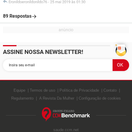
Eronildoeronildonildo76
-
25 mai 2019 às 01:30
89 Respostas
ASSINE NOSSA NEWSLETTER!
Equipe
Termos de uso
Política de Privacidade
Contato
Regulamento
A Revista Da Mulher
Configuração de cookies
saude.ccm.net