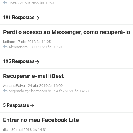
Joza
-
24 out 2022 às 15:24
191 Respostas
Perdi o acesso ao Messenger, como recuperá-lo
kailane
-
7 abr 2018 às 11:05
Alessandra
-
8 jul 2020 às 01:50
195 Respostas
Recuperar e-mail iBest
AdrianaPaiva
-
24 abr 2019 às 16:09
originado.x@ibest.com.br
-
24 fev 2021 às 14:53
5 Respostas
Entrar no meu Facebook Lite
rita
-
30 mai 2018 às 14:31