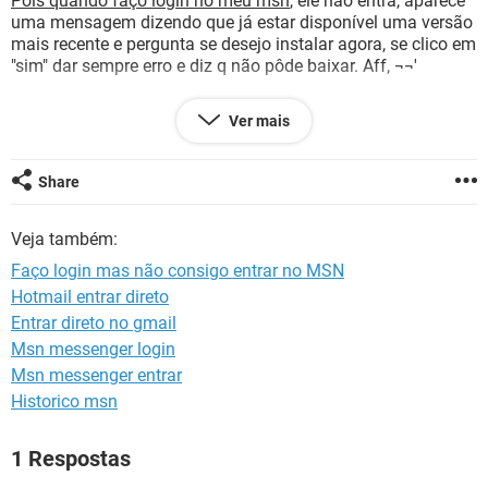
Pois quando faço login no meu msn
, ele não entra, aparece
GUIA DE COMPRAS
uma mensagem dizendo que já estar disponível uma versão
mais recente e pergunta se desejo instalar agora, se clico em
"sim" dar sempre erro e diz q não pôde baixar. Aff, ¬¬'
Gostaria de saber como faço para que volte a funcionar o de
Ver mais
2009, ou como instalar a nova versão.
Agradeço desde já!!!
Share
Beiijok's..
Veja também:
Faço login mas não consigo entrar no MSN
Hotmail entrar direto
Entrar direto no gmail
Msn messenger login
Msn messenger entrar
Historico msn
1 Respostas