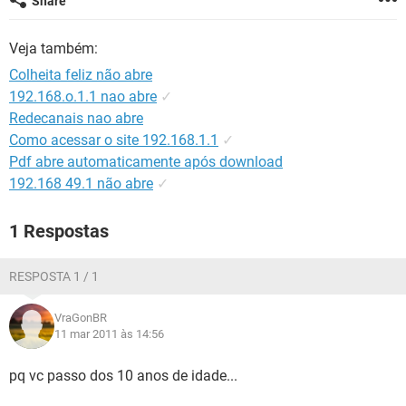
Share
GUIA DE COMPRAS
Veja também:
Colheita feliz não abre
192.168.o.1.1 nao abre
✓
Redecanais nao abre
Como acessar o site 192.168.1.1
✓
Pdf abre automaticamente após download
192.168 49.1 não abre
✓
1 Respostas
RESPOSTA 1 / 1
VraGonBR
11 mar 2011 às 14:56
pq vc passo dos 10 anos de idade...