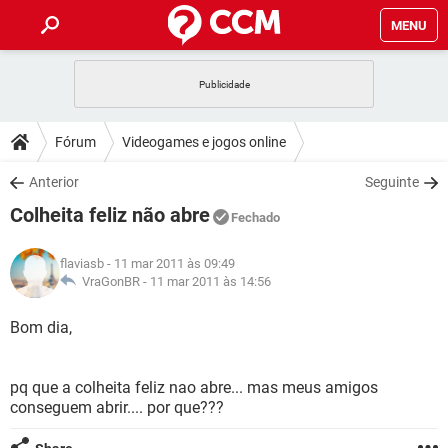
MENU
INÍCIO
JOGOS
WHATSAPP
DICAS
Fórum
Videogames e jogos online
CELULAR
FACEBOOK
JOGOS
WHATSAPP
DOWNLOADS
Anterior
Seguinte
OUTLOOK
EXCEL
CELULAR
FACEBOOK
Colheita feliz não abre
INSTAGRAM
JOGOS
GMAIL
WHATSAPP
Fechado
FÓRUM
OUTLOOK
EXCEL
GUIA DE COMPRAS
CELULAR
FACEBOOK
flaviasb
- 11 mar 2011 às 09:49
INSTAGRAM
JOGOS
GMAIL
WHATSAPP
GLOSSÁRIO
VraGonBR -
11 mar 2011 às 14:56
OUTLOOK
EXCEL
GUIA DE COMPRAS
CELULAR
FACEBOOK
INSTAGRAM
JOGOS
GMAIL
WHATSAPP
Bom dia,
OUTLOOK
EXCEL
GUIA DE COMPRAS
CELULAR
FACEBOOK
INSTAGRAM
GMAIL
pq que a colheita feliz nao abre... mas meus amigos
OUTLOOK
EXCEL
GUIA DE COMPRAS
conseguem abrir.... por que???
INSTAGRAM
GMAIL