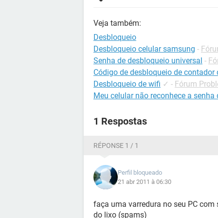
Veja também:
Desbloqueio
Desbloqueio celular samsung
-
Fóru
Senha de desbloqueio universal
-
Fó
Código de desbloqueio de contador d
Desbloqueio de wifi
✓
-
Fórum Probl
Meu celular não reconhece a senha 
1 Respostas
RÉPONSE 1 / 1
Perfil bloqueado
21 abr 2011 à 06:30
faça uma varredura no seu PC com s
do lixo (spams)