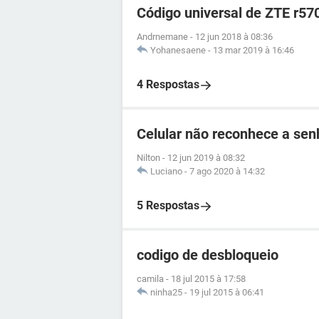
Código universal de ZTE r57
Andrnemane
-
12 jun 2018 à 08:36
Yohanesaene
-
13 mar 2019 à 16:46
4 Respostas
Celular não reconhece a se
Nilton
-
12 jun 2019 à 08:32
Luciano
-
7 ago 2020 à 14:32
5 Respostas
codigo de desbloqueio
camila
-
18 jul 2015 à 17:58
ninha25
-
19 jul 2015 à 06:41