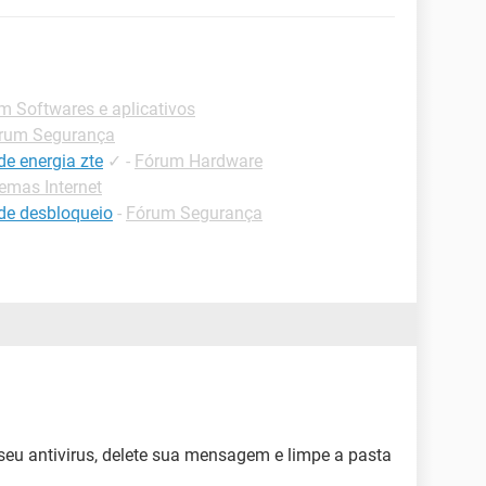
m Softwares e aplicativos
rum Segurança
e energia zte
✓
-
Fórum Hardware
emas Internet
de desbloqueio
-
Fórum Segurança
eu antivirus, delete sua mensagem e limpe a pasta