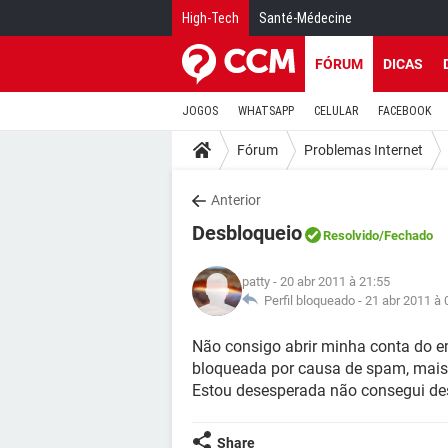
High-Tech
Santé-Médecine
FÓRUM
DICAS
JOGOS
WHATSAPP
CELULAR
FACEBOOK
Fórum
Problemas Internet
Anterior
Desbloqueio
Resolvido
/Fechado
patty
- 20 abr 2011 à 21:55
Perfil bloqueado -
21 abr 2011 à 
Não consigo abrir minha conta do 
bloqueada por causa de spam, mais
Estou desesperada não consegui desbl
Share