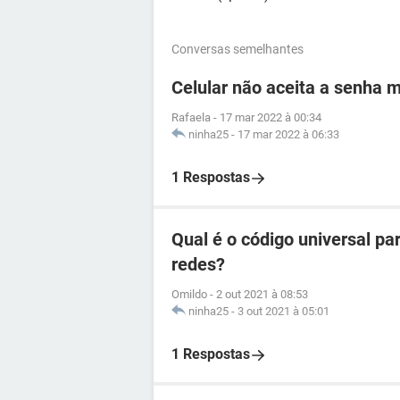
Conversas semelhantes
Celular não aceita a senha 
Rafaela
-
17 mar 2022 à 00:34
ninha25
-
17 mar 2022 à 06:33
1 Respostas
Qual é o código universal pa
redes?
Omildo
-
2 out 2021 à 08:53
ninha25
-
3 out 2021 à 05:01
1 Respostas