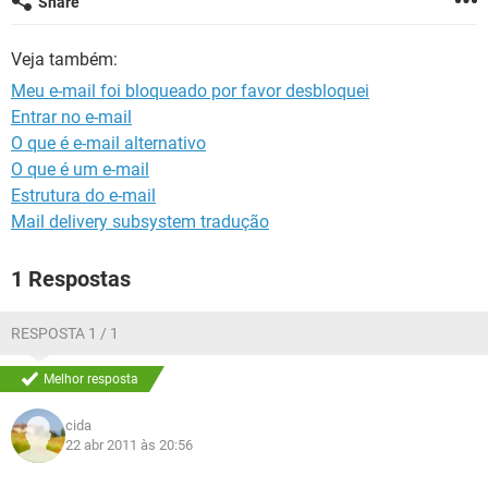
Share
GUIA DE COMPRAS
Veja também:
Meu e-mail foi bloqueado por favor desbloquei
Entrar no e-mail
O que é e-mail alternativo
O que é um e-mail
Estrutura do e-mail
Mail delivery subsystem tradução
1 Respostas
RESPOSTA 1 / 1
Melhor resposta
cida
22 abr 2011 às 20:56