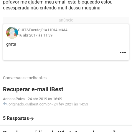
pofavor me ajudem meu email esta bloqueado estou
desesperada não entendo muit dessa maquina
QUIT&Eacute;RIA LIDIA MAIA
16 abr 2017 às 11:39
grata
Conversas semelhantes
Recuperar e-mail iBest
AdrianaPaiva
-
24 abr 2019 às 16:09
originado.x@ibest.com.br
-
24 fev 2021 às 14:53
5 Respostas