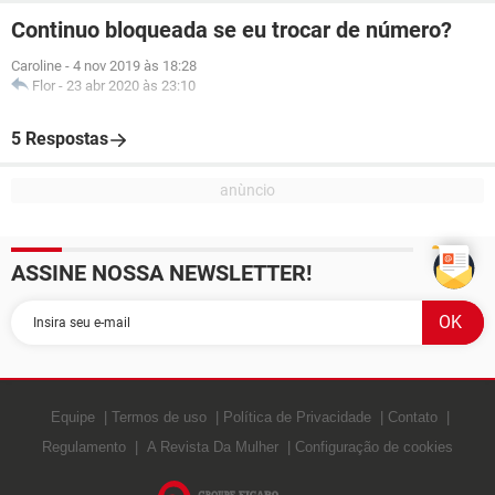
Continuo bloqueada se eu trocar de número?
Caroline
-
4 nov 2019 às 18:28
Flor
-
23 abr 2020 às 23:10
5 Respostas
ASSINE NOSSA NEWSLETTER!
Equipe
Termos de uso
Política de Privacidade
Contato
Regulamento
A Revista Da Mulher
Configuração de cookies