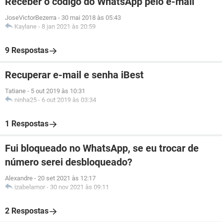
Receber o código do WhatsApp pelo e-mail
JoseVictorBezerra
-
30 mai 2018 às 05:43
Kaylane
-
8 jan 2021 às 20:59
9 Respostas
Recuperar e-mail e senha iBest
Tatiane
-
5 out 2019 às 10:31
ninha25
-
6 out 2019 às 03:34
1 Respostas
Fui bloqueado no WhatsApp, se eu trocar de
número serei desbloqueado?
Alexandre
-
20 set 2021 às 12:17
izabelamor
-
30 nov 2021 às 09:11
2 Respostas