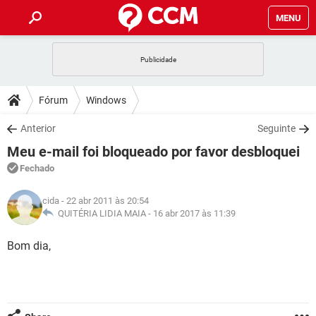
MENU
INÍCIO
JOGOS
WHATSAPP
DICAS
Fórum
Windows
CELULAR
FACEBOOK
JOGOS
WHATSAPP
DOWNLOADS
Anterior
Seguinte
OUTLOOK
EXCEL
CELULAR
FACEBOOK
Meu e-mail foi bloqueado por favor desbloquei
INSTAGRAM
JOGOS
GMAIL
WHATSAPP
FÓRUM
OUTLOOK
EXCEL
Fechado
GUIA DE COMPRAS
CELULAR
FACEBOOK
INSTAGRAM
JOGOS
GMAIL
WHATSAPP
GLOSSÁRIO
OUTLOOK
cida
- 22 abr 2011 às 20:54
EXCEL
GUIA DE COMPRAS
CELULAR
FACEBOOK
QUITÉRIA LIDIA MAIA -
16 abr 2017 às 11:39
INSTAGRAM
JOGOS
GMAIL
WHATSAPP
OUTLOOK
EXCEL
Bom dia,
GUIA DE COMPRAS
CELULAR
FACEBOOK
INSTAGRAM
GMAIL
OUTLOOK
EXCEL
GUIA DE COMPRAS
INSTAGRAM
GMAIL