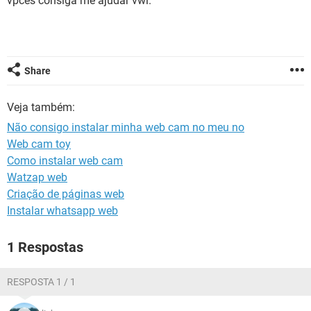
vpcês consiga me ajudar vwl.
GUIA DE COMPRAS
Share
Veja também:
Não consigo instalar minha web cam no meu no
Web cam toy
Como instalar web cam
Watzap web
Criação de páginas web
Instalar whatsapp web
1 Respostas
RESPOSTA 1 / 1