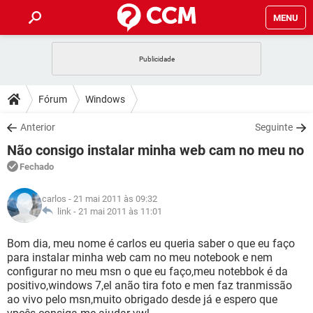
MENU
INÍCIO
JOGOS
WHATSAPP
DICAS
Fórum
Windows
CELULAR
FACEBOOK
JOGOS
WHATSAPP
DOWNLOADS
Anterior
Seguinte
OUTLOOK
EXCEL
CELULAR
FACEBOOK
Não consigo instalar minha web cam no meu no
INSTAGRAM
JOGOS
GMAIL
WHATSAPP
FÓRUM
OUTLOOK
EXCEL
Fechado
GUIA DE COMPRAS
CELULAR
FACEBOOK
INSTAGRAM
JOGOS
GMAIL
WHATSAPP
GLOSSÁRIO
OUTLOOK
carlos
- 21 mai 2011 às 09:32
EXCEL
GUIA DE COMPRAS
CELULAR
FACEBOOK
link -
21 mai 2011 às 11:01
INSTAGRAM
JOGOS
GMAIL
WHATSAPP
OUTLOOK
EXCEL
Bom dia, meu nome é carlos eu queria saber o que eu faço
GUIA DE COMPRAS
CELULAR
FACEBOOK
para instalar minha web cam no meu notebook e nem
INSTAGRAM
GMAIL
configurar no meu msn o que eu faço,meu notebbok é da
OUTLOOK
EXCEL
GUIA DE COMPRAS
positivo,windows 7,el anão tira foto e men faz tranmissão
INSTAGRAM
GMAIL
ao vivo pelo msn,muito obrigado desde já e espero que