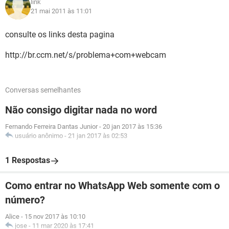
link
21 mai 2011 às 11:01
consulte os links desta pagina
http://br.ccm.net/s/problema+com+webcam
Conversas semelhantes
Não consigo digitar nada no word
Fernando Ferreira Dantas Junior
-
20 jan 2017 às 15:36
usuário anônimo
-
21 jan 2017 às 02:53
1 Respostas
Como entrar no WhatsApp Web somente com o
número?
Alice
-
15 nov 2017 às 10:10
jose
-
11 mar 2020 às 17:41