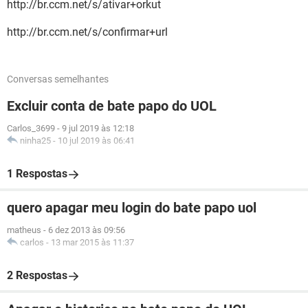
http://br.ccm.net/s/ativar+orkut
http://br.ccm.net/s/confirmar+url
Conversas semelhantes
Excluir conta de bate papo do UOL
Carlos_3699
-
9 jul 2019 às 12:18
ninha25
-
10 jul 2019 às 06:41
1 Respostas
quero apagar meu login do bate papo uol
matheus
-
6 dez 2013 às 09:56
carlos
-
13 mar 2015 às 11:37
2 Respostas