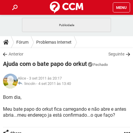
MENU
INÍCIO
JOGOS
WHATSAPP
DICAS
Fórum
Problemas Internet
CELULAR
FACEBOOK
JOGOS
WHATSAPP
DOWNLOADS
Anterior
Seguinte
OUTLOOK
EXCEL
CELULAR
FACEBOOK
Ajuda com o bate papo do orkut
INSTAGRAM
JOGOS
GMAIL
WHATSAPP
Fechado
FÓRUM
OUTLOOK
EXCEL
GUIA DE COMPRAS
CELULAR
FACEBOOK
Alice
- 3 set 2011 às 20:17
INSTAGRAM
JOGOS
GMAIL
WHATSAPP
GLOSSÁRIO
lincoln -
4 set 2011 às 13:40
OUTLOOK
EXCEL
GUIA DE COMPRAS
CELULAR
FACEBOOK
INSTAGRAM
JOGOS
GMAIL
WHATSAPP
Bom dia,
OUTLOOK
EXCEL
GUIA DE COMPRAS
CELULAR
FACEBOOK
Meu bate papo do orkut fica carregando e não abre e antes
INSTAGRAM
GMAIL
abria...meu endereço ja está confirmado...o que faço?
OUTLOOK
EXCEL
GUIA DE COMPRAS
INSTAGRAM
GMAIL