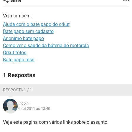
Share
GUIA DE COMPRAS
Veja também:
Ajuda com o bate papo do orkut
Bate papo sem cadastro
Anonimo bate papo
Como ver a saude da bateria do motorola
Orkut fotos
Bate papo msn
1 Respostas
RESPOSTA 1 / 1
lincoln
4 set 2011 às 13:40
Veja esta pagina com vários links sobre o assunto