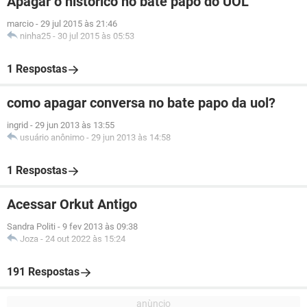
Apagar o historico no bate papo do UOL
marcio
-
29 jul 2015 às 21:46
ninha25
-
30 jul 2015 às 05:53
1 Respostas
como apagar conversa no bate papo da uol?
ingrid
-
29 jun 2013 às 13:55
usuário anônimo
-
29 jun 2013 às 14:58
1 Respostas
Acessar Orkut Antigo
Sandra Politi
-
9 fev 2013 às 09:38
Joza
-
24 out 2022 às 15:24
191 Respostas