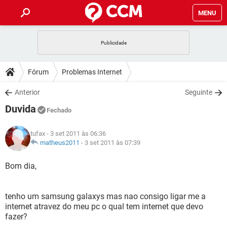
MENU
INÍCIO
JOGOS
WHATSAPP
DICAS
Fórum
Problemas Internet
CELULAR
FACEBOOK
JOGOS
WHATSAPP
DOWNLOADS
Anterior
Seguinte
OUTLOOK
EXCEL
CELULAR
FACEBOOK
Duvida
INSTAGRAM
JOGOS
GMAIL
WHATSAPP
Fechado
FÓRUM
OUTLOOK
EXCEL
GUIA DE COMPRAS
CELULAR
FACEBOOK
tufax
- 3 set 2011 às 06:36
INSTAGRAM
JOGOS
GMAIL
WHATSAPP
GLOSSÁRIO
matheus2011
-
3 set 2011 às 07:39
OUTLOOK
EXCEL
GUIA DE COMPRAS
CELULAR
FACEBOOK
INSTAGRAM
JOGOS
GMAIL
WHATSAPP
Bom dia,
OUTLOOK
EXCEL
GUIA DE COMPRAS
CELULAR
FACEBOOK
INSTAGRAM
GMAIL
tenho um samsung galaxys mas nao consigo ligar me a
OUTLOOK
EXCEL
GUIA DE COMPRAS
internet atravez do meu pc o qual tem internet que devo
INSTAGRAM
GMAIL
fazer?