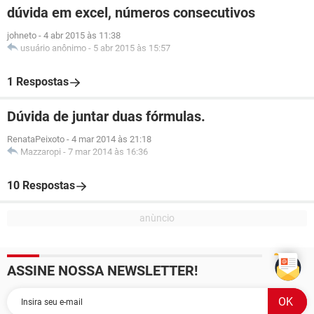
dúvida em excel, números consecutivos
johneto
-
4 abr 2015 às 11:38
usuário anônimo
-
5 abr 2015 às 15:57
1 Respostas
Dúvida de juntar duas fórmulas.
RenataPeixoto
-
4 mar 2014 às 21:18
Mazzaropi
-
7 mar 2014 às 16:36
10 Respostas
ASSINE NOSSA NEWSLETTER!