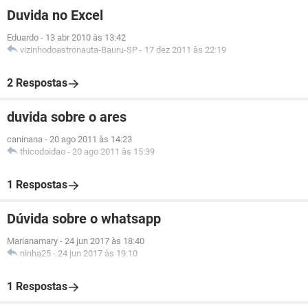
Duvida no Excel
Eduardo
-
13 abr 2010 às 13:42
vizinhodoastronauta-Bauru-SP
-
17 dez 2011 às 22:19
2 Respostas
duvida sobre o ares
caninana
-
20 ago 2011 às 14:23
thicodoidao
-
20 ago 2011 às 15:39
1 Respostas
Dúvida sobre o whatsapp
Marianamary
-
24 jun 2017 às 18:40
ninha25
-
24 jun 2017 às 19:10
1 Respostas