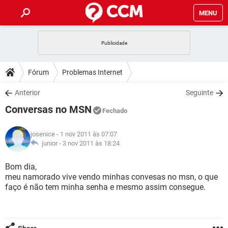
MENU
INÍCIO
JOGOS
WHATSAPP
DICAS
Fórum
Problemas Internet
CELULAR
FACEBOOK
JOGOS
WHATSAPP
DOWNLOADS
Anterior
Seguinte
OUTLOOK
EXCEL
CELULAR
FACEBOOK
Conversas no MSN
INSTAGRAM
JOGOS
GMAIL
WHATSAPP
Fechado
FÓRUM
OUTLOOK
EXCEL
GUIA DE COMPRAS
CELULAR
FACEBOOK
josenice
- 1 nov 2011 às 07:07
INSTAGRAM
JOGOS
GMAIL
WHATSAPP
GLOSSÁRIO
junior -
3 nov 2011 às 18:24
OUTLOOK
EXCEL
GUIA DE COMPRAS
CELULAR
FACEBOOK
INSTAGRAM
JOGOS
GMAIL
WHATSAPP
Bom dia,
OUTLOOK
EXCEL
meu namorado vive vendo minhas convesas no msn, o que
GUIA DE COMPRAS
CELULAR
FACEBOOK
faço é não tem minha senha e mesmo assim consegue.
INSTAGRAM
GMAIL
OUTLOOK
EXCEL
GUIA DE COMPRAS
INSTAGRAM
GMAIL