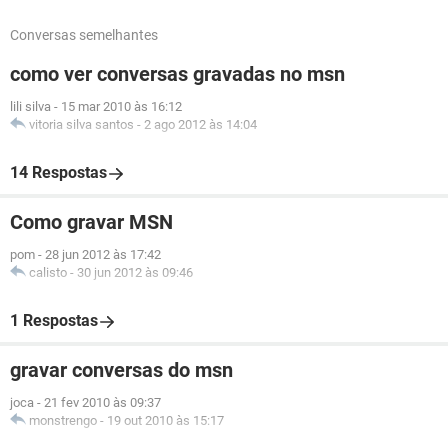
Conversas semelhantes
como ver conversas gravadas no msn
lili silva
-
15 mar 2010 às 16:12
vitoria silva santos
-
2 ago 2012 às 14:04
14 Respostas
Como gravar MSN
pom
-
28 jun 2012 às 17:42
calisto
-
30 jun 2012 às 09:46
1 Respostas
gravar conversas do msn
joca
-
21 fev 2010 às 09:37
monstrengo
-
19 out 2010 às 15:17