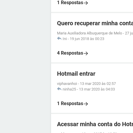
1 Respostas
Quero recuperar minha conta
Maria Auxiliadora Albuquerque de Melo
-
27 j
Ini
-
19 jun 2018 às 00:23
4 Respostas
Hotmail entrar
viphavanhoi
-
13 mar 2020 às 02:57
ninha25
-
13 mar 2020 às 04:03
1 Respostas
Acessar minha conta do Hot