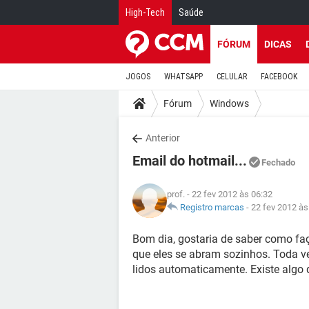
High-Tech
Saúde
FÓRUM
DICAS
JOGOS
WHATSAPP
CELULAR
FACEBOOK
Fórum
Windows
Anterior
Email do hotmail...
Fechado
prof.
- 22 fev 2012 às 06:32
Registro marcas
-
22 fev 2012 às
Bom dia, gostaria de saber como faço
que eles se abram sozinhos. Toda v
lidos automaticamente. Existe algo 