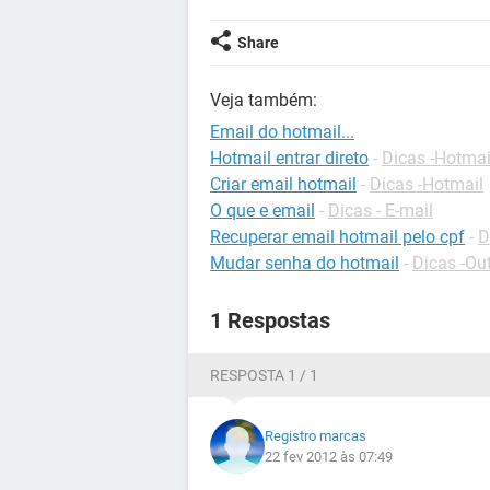
Share
Veja também:
Email do hotmail...
Hotmail entrar direto
-
Dicas -Hotmai
Criar email hotmail
-
Dicas -Hotmail
O que e email
-
Dicas - E-mail
Recuperar email hotmail pelo cpf
-
D
Mudar senha do hotmail
-
Dicas -Ou
1 Respostas
RESPOSTA 1 / 1
Registro marcas
22 fev 2012 às 07:49