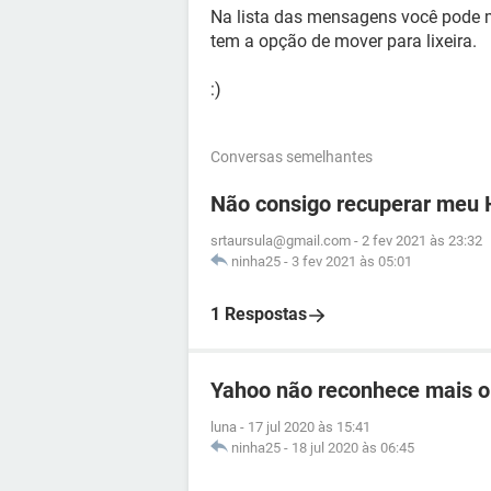
Na lista das mensagens você pode 
tem a opção de mover para lixeira.
:)
Conversas semelhantes
Não consigo recuperar meu 
srtaursula@gmail.com
-
2 fev 2021 às 23:32
ninha25
-
3 fev 2021 às 05:01
1 Respostas
Yahoo não reconhece mais o
luna
-
17 jul 2020 às 15:41
ninha25
-
18 jul 2020 às 06:45