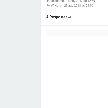
naldo soares
-
18 nov 2017 às 12:50
Wiviana
-
25 ago 2018 às 04:10
4 Respostas