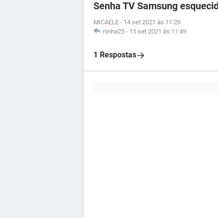
Senha TV Samsung esqueci
MICAELE
-
14 set 2021 às 11:20
ninha25
-
15 set 2021 às 11:49
1 Respostas