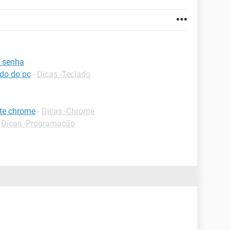
a senha
ado do pc
-
Dicas -Teclado
te chrome
-
Dicas -Chrome
-
Dicas -Programação