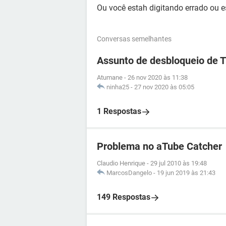
Ou você estah digitando errado ou
Conversas semelhantes
Assunto de desbloqueio de 
Atumane
-
26 nov 2020 às 11:38
ninha25
-
27 nov 2020 às 05:05
1 Respostas
Problema no aTube Catcher
Claudio Henrique
-
29 jul 2010 às 19:48
MarcosDangelo
-
19 jun 2019 às 21:43
149 Respostas