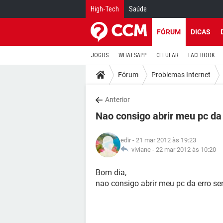
High-Tech
Saúde
FÓRUM
DICAS
JOGOS
WHATSAPP
CELULAR
FACEBOOK
Fórum
Problemas Internet
Anterior
Nao consigo abrir meu pc da
edir
- 21 mar 2012 às 19:23
viviane -
22 mar 2012 às 10:20
Bom dia,
nao consigo abrir meu pc da erro s