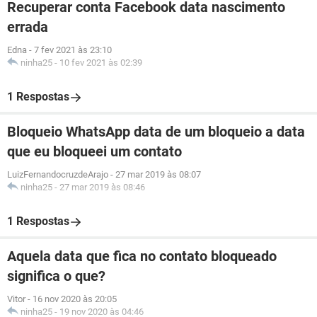
Recuperar conta Facebook data nascimento
errada
Edna
-
7 fev 2021 às 23:10
ninha25
-
10 fev 2021 às 02:39
1 Respostas
Bloqueio WhatsApp data de um bloqueio a data
que eu bloqueei um contato
LuizFernandocruzdeArajo
-
27 mar 2019 às 08:07
ninha25
-
27 mar 2019 às 08:46
1 Respostas
Aquela data que fica no contato bloqueado
significa o que?
Vitor
-
16 nov 2020 às 20:05
ninha25
-
19 nov 2020 às 04:46