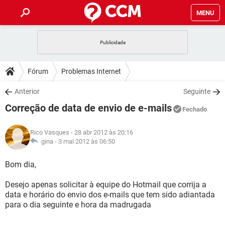
MENU
INÍCIO
JOGOS
WHATSAPP
DICAS
Fórum
Problemas Internet
CELULAR
FACEBOOK
JOGOS
WHATSAPP
DOWNLOADS
Anterior
Seguinte
OUTLOOK
EXCEL
CELULAR
FACEBOOK
Correção de data de envio de e-mails
INSTAGRAM
JOGOS
GMAIL
WHATSAPP
Fechado
FÓRUM
OUTLOOK
EXCEL
GUIA DE COMPRAS
CELULAR
FACEBOOK
Rico Vasques
- 28 abr 2012 às 20:16
INSTAGRAM
JOGOS
GMAIL
WHATSAPP
GLOSSÁRIO
gina -
3 mai 2012 às 06:50
OUTLOOK
EXCEL
GUIA DE COMPRAS
CELULAR
FACEBOOK
INSTAGRAM
JOGOS
GMAIL
WHATSAPP
Bom dia,
OUTLOOK
EXCEL
GUIA DE COMPRAS
CELULAR
FACEBOOK
Desejo apenas solicitar à equipe do Hotmail que corrija a
INSTAGRAM
GMAIL
data e horário do envio dos e-mails que tem sido adiantada
OUTLOOK
EXCEL
GUIA DE COMPRAS
para o dia seguinte e hora da madrugada
INSTAGRAM
GMAIL