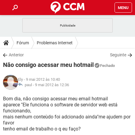
MENU
INÍCIO
JOGOS
WHATSAPP
DICAS
Fórum
Problemas Internet
CELULAR
FACEBOOK
JOGOS
WHATSAPP
DOWNLOADS
Anterior
Seguinte
OUTLOOK
EXCEL
CELULAR
FACEBOOK
Não consigo acessar meu hotmail
INSTAGRAM
JOGOS
GMAIL
WHATSAPP
Fechado
FÓRUM
OUTLOOK
EXCEL
GUIA DE COMPRAS
CELULAR
FACEBOOK
Ely
- 9 mai 2012 às 10:40
INSTAGRAM
JOGOS
GMAIL
WHATSAPP
GLOSSÁRIO
paul -
9 mai 2012 às 12:36
OUTLOOK
EXCEL
GUIA DE COMPRAS
CELULAR
FACEBOOK
INSTAGRAM
JOGOS
GMAIL
WHATSAPP
Bom dia, não consigo acessar meu email hotmail
OUTLOOK
EXCEL
aparece "Ele funciona o software de servidor web está
GUIA DE COMPRAS
CELULAR
FACEBOOK
funcionando,
INSTAGRAM
GMAIL
mais nenhum conteùdo foi adcionado ainda"me ajudem por
OUTLOOK
EXCEL
GUIA DE COMPRAS
favor
INSTAGRAM
GMAIL
tenho email de trabalho o q eu faço?