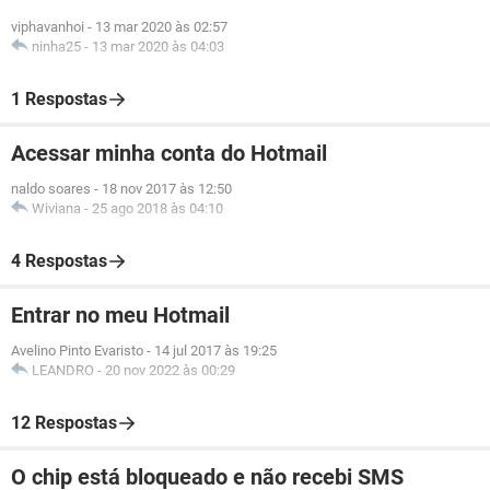
viphavanhoi
-
13 mar 2020 às 02:57
ninha25
-
13 mar 2020 às 04:03
1 Respostas
Acessar minha conta do Hotmail
naldo soares
-
18 nov 2017 às 12:50
Wiviana
-
25 ago 2018 às 04:10
4 Respostas
Entrar no meu Hotmail
Avelino Pinto Evaristo
-
14 jul 2017 às 19:25
LEANDRO
-
20 nov 2022 às 00:29
12 Respostas
O chip está bloqueado e não recebi SMS