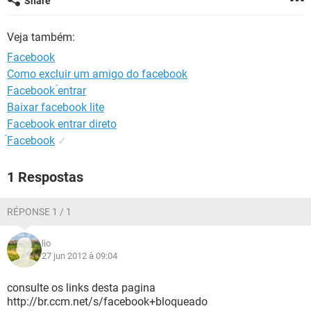
Share
GUIA DE COMPRAS
Veja também:
Facebook
Como excluir um amigo do facebook
Facebook ́entrar
Baixar facebook lite
Facebook entrar direto
́Facebook
✓
1 Respostas
RÉPONSE 1 / 1
lio
27 jun 2012 à 09:04
consulte os links desta pagina
http://br.ccm.net/s/facebook+bloqueado