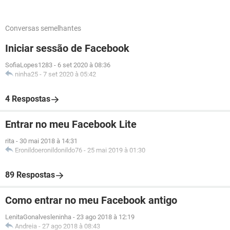
Conversas semelhantes
Iniciar sessão de Facebook
SofiaLopes1283
-
6 set 2020 à 08:36
ninha25
-
7 set 2020 à 05:42
4 Respostas
Entrar no meu Facebook Lite
rita
-
30 mai 2018 à 14:31
Eronildoeronildonildo76
-
25 mai 2019 à 01:30
89 Respostas
Como entrar no meu Facebook antigo
LenitaGonalvesleninha
-
23 ago 2018 à 12:19
Andreia
-
27 ago 2018 à 08:43