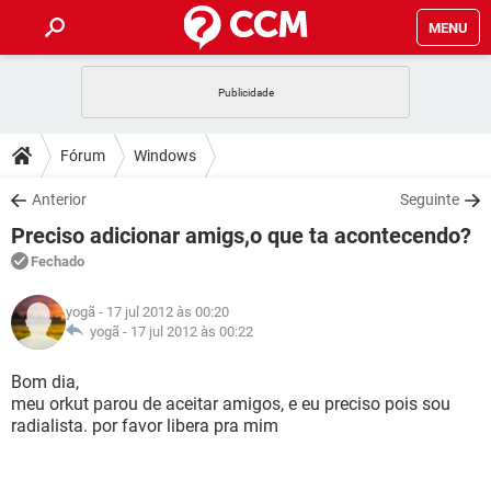
MENU
INÍCIO
JOGOS
WHATSAPP
DICAS
Fórum
Windows
CELULAR
FACEBOOK
JOGOS
WHATSAPP
DOWNLOADS
Anterior
Seguinte
OUTLOOK
EXCEL
CELULAR
FACEBOOK
Preciso adicionar amigs,o que ta acontecendo?
INSTAGRAM
JOGOS
GMAIL
WHATSAPP
FÓRUM
OUTLOOK
EXCEL
Fechado
GUIA DE COMPRAS
CELULAR
FACEBOOK
INSTAGRAM
JOGOS
GMAIL
WHATSAPP
GLOSSÁRIO
OUTLOOK
yogã
- 17 jul 2012 às 00:20
EXCEL
GUIA DE COMPRAS
CELULAR
FACEBOOK
yogã -
17 jul 2012 às 00:22
INSTAGRAM
JOGOS
GMAIL
WHATSAPP
OUTLOOK
EXCEL
Bom dia,
GUIA DE COMPRAS
CELULAR
FACEBOOK
meu orkut parou de aceitar amigos, e eu preciso pois sou
INSTAGRAM
GMAIL
radialista. por favor libera pra mim
OUTLOOK
EXCEL
GUIA DE COMPRAS
INSTAGRAM
GMAIL