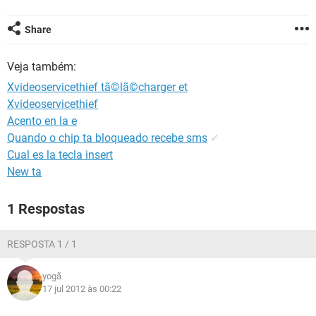
GUIA DE COMPRAS
Share
Veja também:
Xvideoservicethief tã©lã©charger et
Xvideoservicethief
Acento en la e
Quando o chip ta bloqueado recebe sms
✓
Cual es la tecla insert
New ta
1 Respostas
RESPOSTA 1 / 1
yogã
17 jul 2012 às 00:22