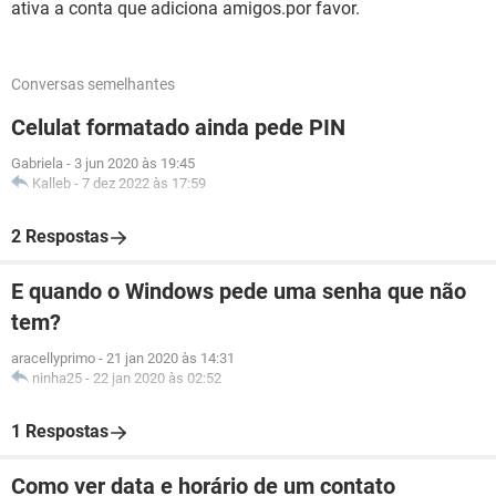
ativa a conta que adiciona amigos.por favor.
Conversas semelhantes
Celulat formatado ainda pede PIN
Gabriela
-
3 jun 2020 às 19:45
Kalleb
-
7 dez 2022 às 17:59
2 Respostas
E quando o Windows pede uma senha que não
tem?
aracellyprimo
-
21 jan 2020 às 14:31
ninha25
-
22 jan 2020 às 02:52
1 Respostas
Como ver data e horário de um contato