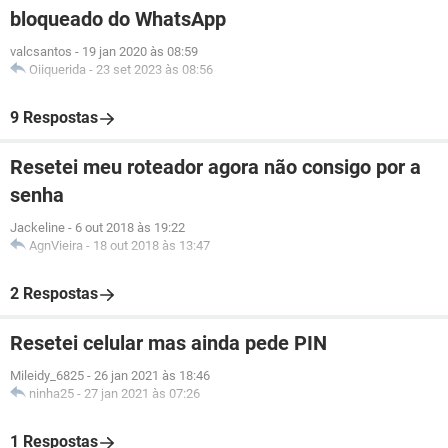
bloqueado do WhatsApp
valcsantos
-
19 jan 2020 às 08:59
Oiiquerida
-
23 set 2023 às 08:56
9 Respostas
Resetei meu roteador agora não consigo por a
senha
Jackeline
-
6 out 2018 às 19:22
AgnVieira
-
18 out 2018 às 13:47
2 Respostas
Resetei celular mas ainda pede PIN
Mileidy_6825
-
26 jan 2021 às 18:46
ninha25
-
27 jan 2021 às 07:26
1 Respostas